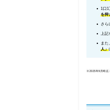
1口
を抑
さら
上記
また
人」
※2025年9月時