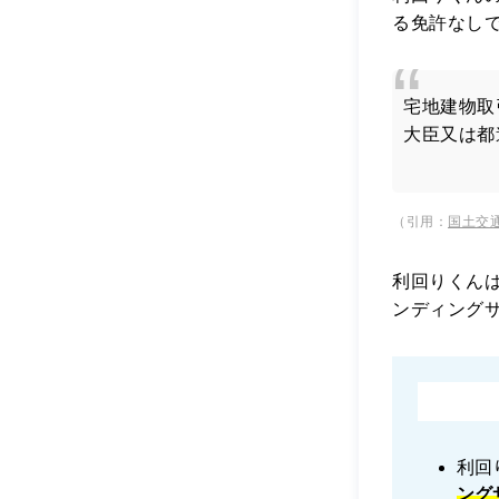
る免許なし
宅地建物取
大臣又は都
（引用：
国土交
利回りくん
ンディング
利回
ング