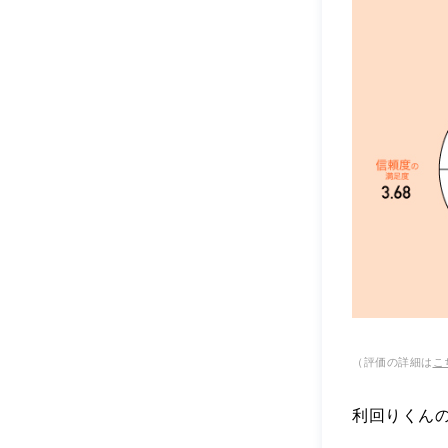
（評価の詳細は
こ
利回りくん