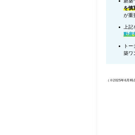
新築
を慎
が重
上記
動産
トー
築ワ
（※2025年6月