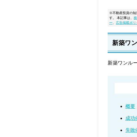
※不動産投資の知
す。
本記事は、
株
ー
、
広告掲載ポリ
新築ワ
新築ワンル
概要
成功
失敗