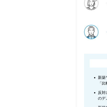
新築
「比
反対
のデ