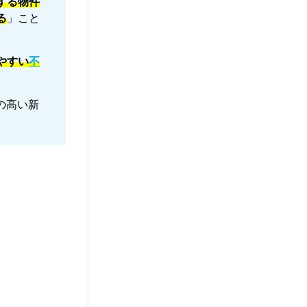
する物件
る
」こと
やすい
不
の高い新