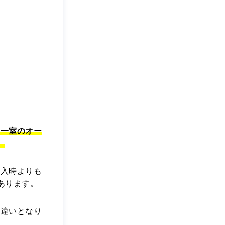
の一室のオー
。
購入時よりも
あります。
な違いとなり