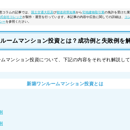
恵コラムの記事では、
国土交通大臣及
び
都道府県知事
から
宅地建物取引業
の免許を受けた業
式会社コレック
が製作・運営を行っています。本記事の内容や広告に関しての詳細は、
コ
シー
を参照ください。
ンルームマンション投資とは？成功例と失敗例を
ームマンション投資について、下記の内容をそれぞれ解説し
新築ワンルームマンション投資とは
例
例