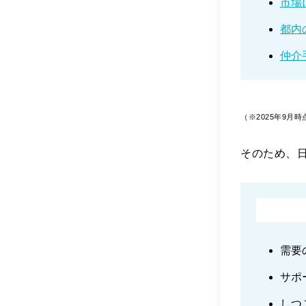
市場
都内
仲介
（※2025年9月
そのため、
需要
サポ
しつ