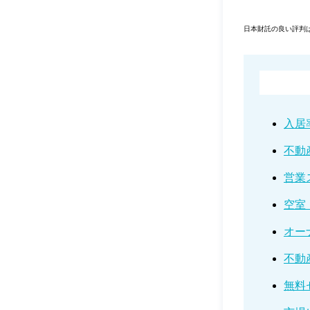
日本財託の良い評判
入居
不動
営業
空室
オー
不動
無料