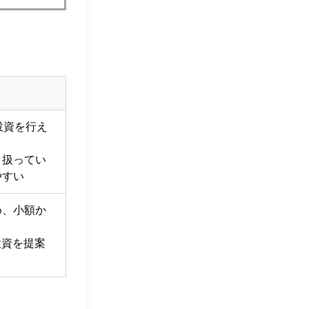
。
投資を行え
り扱ってい
やすい
め、小額か
投資を提案