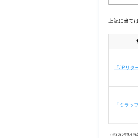
上記に当て
「JPリタ
「ミラッ
（※2025年9月