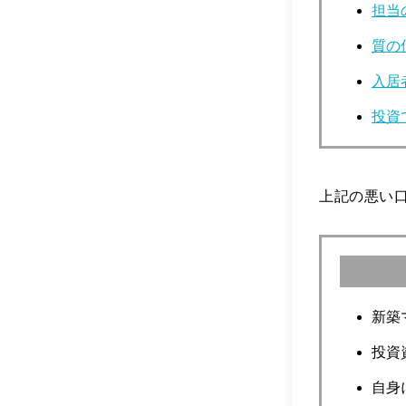
担当
質の
入居
投資
上記の悪い
新築
投資
自身