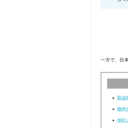
一方で、日
取扱
物件
他社