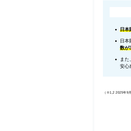
日本
日本
数が
また
安心
（※1,2 2025