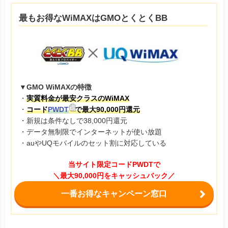
最もお得なWiMAXはGMOとくとくBB
▼GMO WiMAXの特徴
・
実質料金が最安クラスのWiMAX
・
コード
PWDT
で最大90,000円還元
・新規は条件なしで38,000円還元
・データ無制限でインターネットが使い放題
・auやUQモバイルのセット割に対応している
当サイト限定コードPWDTで
＼最大90,000円をキャッシュバック／
一番お得なキャンペーン窓口