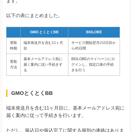
ます。
以下の表にまとめました。
GMO とくとくBB
BIGLOBE
受取
端末発送月を含む11ヶ月
サービス開始翌月の2日目か
時期
目
ら45日間
基本メールアドレス宛に
BIGLOBEのマイページにロ
受取
届く案内に従い手続きす
グインし、指定口座の手続
方法
る
きを行う
GMOとくとくBB
端末発送月を含む11ヶ月目に、基本メールアドレス宛に
届く案内に従って手続きを行います。
ただし、振込日や振込完了に関する個別の連絡はありま