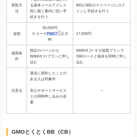
受取方
る基本メールアドレス
BIGLOBEのマイページにログ
法
宛に届く案内に従い手
インし手続きを行う
続きを行う
38,000円
金額
※コード
PWDT
入力
17,000
円
時
指定のページから
WiMAX 2+ ギガ放題プランで
適用条
WiMAX 2+プランに申し
SIMカードと端末を同時に申し
件
込む
込む
過去に契約したことの
ある人は対象外
注意点
–
安心サポートサービス
との同時申し込みが必
要
GMOとくとくBB（CB）