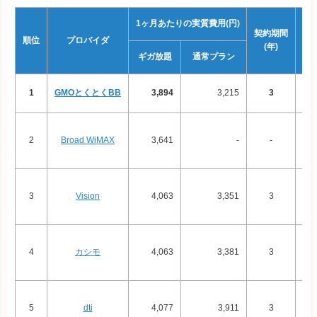
1ヶ月あたりの実質費用(円)
契約期間
順位
プロバイダ
(年)
ギガ放題
通常プラン
1
GMOとくとくBB
3,894
3,215
3
※
2
Broad WiMAX
3,641
-
-
3
Vision
4,063
3,351
3
4
カシモ
4,063
3,381
3
5
dti
4,077
3,911
3