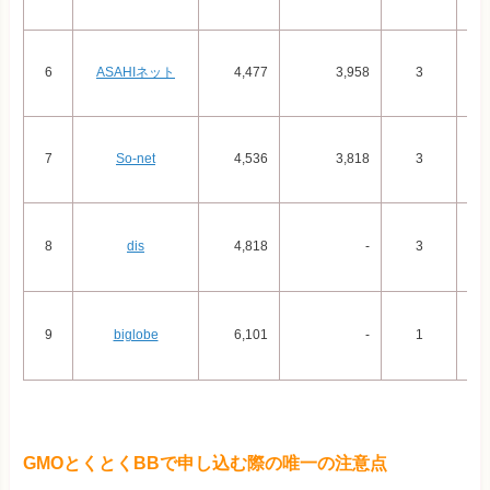
6
ASAHIネット
4,477
3,958
3
7
So-net
4,536
3,818
3
8
dis
4,818
-
3
9
biglobe
6,101
-
1
GMOとくとくBBで申し込む際の唯一の注意点