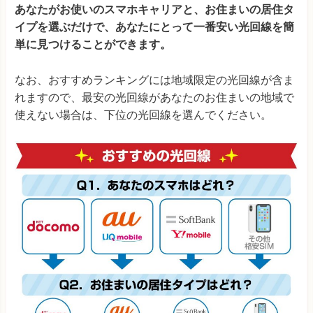
BBIQ
(九州エリア限定)
3,805円 (4,35
あなたがお使いのスマホキャリアと、お住まいの居住タ
・新規申込で3年間利用する際に最安値になる方法で算定
・
イプを選ぶだけで、あなたにとって一番安い光回線を簡
キャッシュバック額は81社調査し、最もお得な申込窓口で申
AsahiNet光
4,402円 (4,90
単に見つけることができます。
し込んだ場合の額で算定
・カッコ内はスマホセット割をし
DTI光
4,046円 (5,36
ない場合の実質月額料金
・auとSoftBankのセット割は「光
なお、おすすめランキングには地域限定の光回線が含ま
回線＋光電話」が適用条件となるため、光電話の料金も含め
れますので、最安の光回線があなたのお住まいの地域で
J:COM NET 光
3,660円 (4,21
て算定
・スマホセット割引は最大額・1人分の適用で算定
・
使えない場合は、下位の光回線を選んでください。
フレッツ光のプロバイダはBB.エキサイト（月額550円）で
算定
・UQモバイルは「auひかり」のみの実質月額料金を記
NURO光
2,525円
(3,62
載
※キャンペーン内容や料金は変わる可能性がありますので、必ず
ソフトバンク光
4,345円
(4,89
公式ページで確認してください。
3年
お使いの 格安SIM
光回線
戸建て
《おすすめ光回線の選定基準》
auひかり
2,193円 (3,32
どれだけ安く利用できるか
2023年10
月現在において、最も安く利用できる申込窓
口のキャッシュバックキャンペーンなどを考慮した、3
ソフトバンク光
4,257円 (4,89