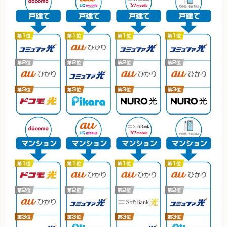
年間の「実質月額料金※」で比較
NURO光
2,147円 (3,62
通信速度は問題ないか
下り平均速度200Mbps以上（ZOOM会議・配信動画視
IIJmioひかり
4,358円 (5,01
聴・オンラインゲームなど、ほぼすべての通信作業がス
ムーズに実行できる速度）が安定的に出ている光回線を
DTI光
5,201円 (5,36
選定
＠TCOMヒカリ
4,371円 (4,59
※実質月額料金…利用期間中に支払う全ての金額から割引要素を差し
引いて、ひと月あたりに換算した料金のこと
＠nifty光
4,735円 (5,28
3年
光回線
戸建て
フレッツ光 東日本
7,064円
エキサイト光
4,827円
ぷらら光
5,830円