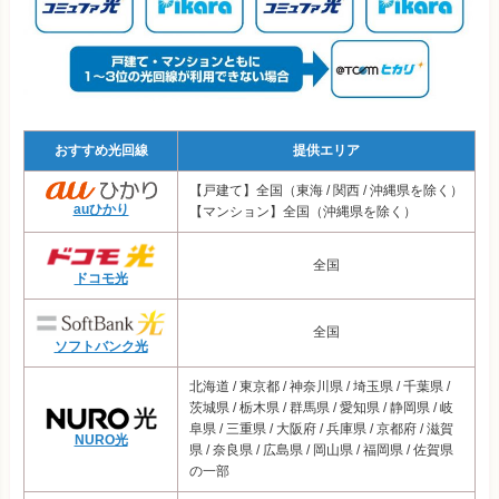
スマホセット割
なし
U-NEXT光
5,445円
おてがる光
4,800円
とくとくBB光
5,343円
楽天ひかり
5,854円
おすすめ光回線
提供エリア
【戸建て】全国（東海 / 関西 / 沖縄県を除く）
auひかり
【マンション】全国（沖縄県を除く）
全国
ドコモ光
全国
ソフトバンク光
北海道 / 東京都 / 神奈川県 / 埼玉県 / 千葉県 /
茨城県 / 栃木県 / 群馬県 / 愛知県 / 静岡県 / 岐
阜県 / 三重県 / 大阪府 / 兵庫県 / 京都府 / 滋賀
NURO光
県 / 奈良県 / 広島県 / 岡山県 / 福岡県 / 佐賀県
の一部