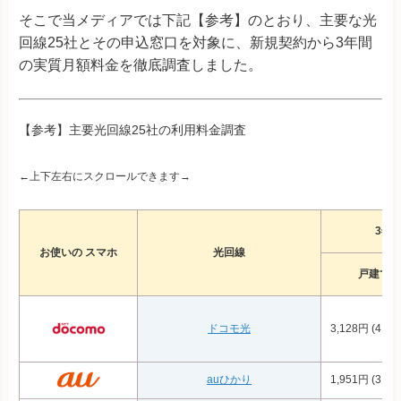
そこで当メディアでは下記【参考】のとおり、主要な光
回線25社とその申込窓口を対象に、新規契約から3年間
の実質月額料金を徹底調査しました。
【参考】主要光回線25社の利用料金調査
←上下左右にスクロールできます→
3年
お使いの スマホ
光回線
戸建て
ドコモ光
3,128円 (4,22
auひかり
1,951円 (3,32