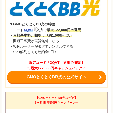
▼GMOとくとくBB光の特徴
・コード
XQVT
入力で
最大172,000円の還元
・
月額基本料が相場より約1,000円安い
・開通工事費が実質無料になる
・WiFiルーターがタダでレンタルできる
・いつ解約しても違約金0円！
限定コード「XQVT」適用で増額！
＼最大172,000円キャッシュバック／
GMOとくとくBB光の公式サイト
【GMOとくとくBB光10ギガ】
6ヶ月間 月額0円キャンペーン中