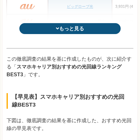
ビッグローブ光
3,931円 (4,59
コミュファ光
(東海エリア限定)
2,428円 (3,19
もっと見る
もっと見る
So-net光プラス
4,296円 (4,84
auひかり ちゅら
(沖縄エリア限定)
4,029円 (5,12
この徹底調査の結果を基に作成したものが、次に紹介す
る「
スマホキャリア別おすすめの光回線ランキング
@TCOMヒカリ
4,041円 (4,59
BEST3
」です。
メガ・エッグ
(中国エリア限定)
3,784円 (4,33
【早見表】スマホキャリア別おすすめの光回
ピカラ光
(四国エリア限定)
3,530円 (4,21
線BEST3
eo光
(関西エリア限定)
3,695円 (4,51
下図は、徹底調査の結果を基に作成した、おすすめ光回
※1：ひかり電話の加入が条件
※料金はすべて税込み
@nifty光
4,735円 (5,28
線の早見表です。
表の補足説明