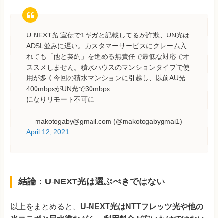
U-NEXT光 宣伝で1ギガと記載してるが詐欺、UN光は
ADSL並みに遅い。カスタマーサービスにクレーム入
れても「他と契約」を進める無責任で最低な対応でオ
ススメしません。積水ハウスのマンションタイプで使
用が多く今回の積水マンションに引越し、以前AU光
400mbpsがUN光で30mbps
になりリモート不可に
— makotogaby@gmail.com (@makotogabygmai1)
April 12, 2021
結論：U-NEXT光は選ぶべきではない
以上をまとめると、
U-NEXT
光はNTTフレッツ光や他の