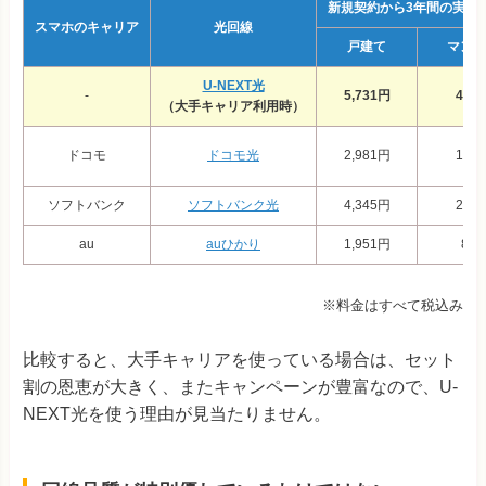
新規契約から3年間の実質
スマホのキャリア
光回線
戸建て
マンシ
U-NEXT光
‐
5,731円
4,4
（大手キャリア利用時）
ドコモ
ドコモ光
2,981円
1,6
ソフトバンク
ソフトバンク光
4,345円
2,8
au
auひかり
1,951円
81
※料金はすべて税込み
比較すると、大手キャリアを使っている場合は、セット
割の恩恵が大きく、またキャンペーンが豊富なので、U-
NEXT光を使う理由が見当たりません。