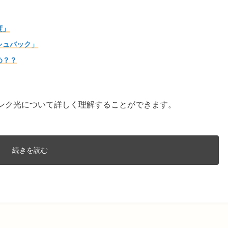
度」
シュバック」
め？？
バンク光について詳しく理解することができます。
続きを読む