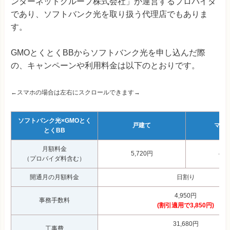
ンターネットグループ株式会社」が運営するプロバイダ
であり、ソフトバンク光を取り扱う代理店でもありま
す。
GMOとくとくBBからソフトバンク光を申し込んだ際
の、キャンペーンや利用料金は以下のとおりです。
←スマホの場合は左右にスクロールできます→
ソフトバンク光×GMOとく
戸建て
マン
とくBB
月額料金
5,720円
4,1
（プロバイダ料含む）
開通月の月額料金
日割り
4,950円
事務手数料
(割引適用で3,850円)
31,680円
工事費