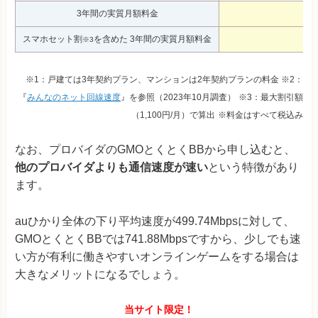
3年間の実質月額料金
スマホセット割
を含めた 3年間の実質月額料金
※3
※1：戸建ては3年契約プラン、マンションは2年契約プランの料金 ※2：
『
みんなのネット回線速度
』を参照（2023年10月調査）
※3：最大割引額
（1,100円/月）で算出
※料金はすべて税込み
なお、プロバイダのGMOとくとくBBから申し込むと、
他のプロバイダよりも通信速度が速い
という特徴があり
ます。
auひかり全体の下り平均速度が499.74Mbpsに対して、
GMOとくとくBBでは741.88Mbpsですから、少しでも速
い方が有利に働きやすいオンラインゲームをする場合は
大きなメリットになるでしょう。
当サイト限定！