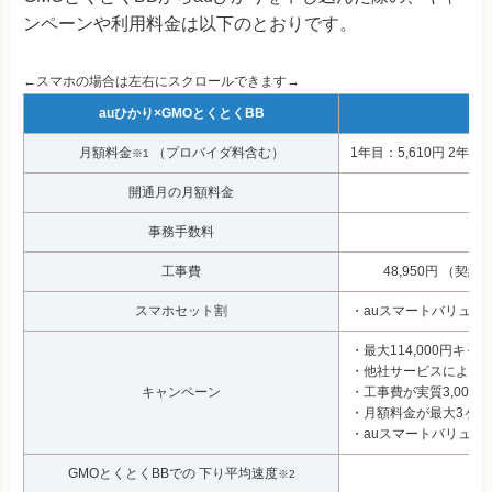
ンペーンや利用料金は以下のとおりです。
←スマホの場合は左右にスクロールできます→
auひかり×GMOとくとくBB
月額料金
（プロバイダ料含む）
1年目：5,610円 2年目：
※1
開通月の月額料金
事務手数料
工事費
48,950円 （契
スマホセット割
・auスマートバリュー（
・最大114,000円キ
・他社サービスによる解
キャンペーン
・工事費が実質3,000
・月額料金が最大3ヶ月
・auスマートバリュー/ 
GMOとくとくBBでの 下り平均速度
※2