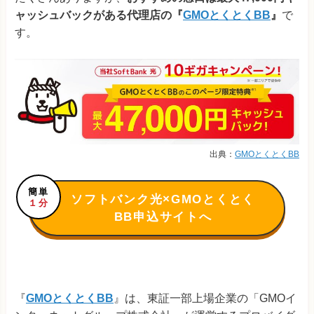
ャッシュバックがある代理店の『
GMOとくとくBB
』
で
す。
出典：
GMOとくとくBB
簡単
ソフトバンク光×GMOとくとく
１分
BB申込サイトへ
『
GMOとくとくBB
』は、東証一部上場企業の「GMOイ