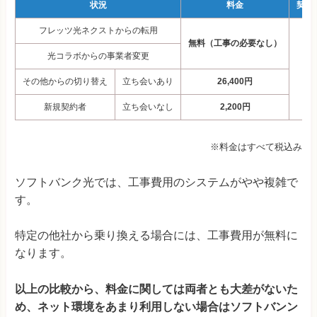
状況
料金
契約
フレッツ光ネクストからの転用
無料（工事の必要なし）
光コラボからの事業者変更
3,
その他からの切り替え
立ち会いあり
26,400円
新規契約者
立ち会いなし
2,200円
※料金はすべて税込み
ソフトバンク光では、工事費用のシステムがやや複雑で
す。
特定の他社から乗り換える場合には、工事費用が無料に
なります。
以上の比較から、料金に関しては両者とも大差がないた
め、ネット環境をあまり利用しない場合はソフトバンン