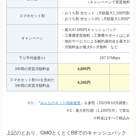
（キャンペーンで実質無料）
・おうち割 光セット（月額最大1,100円割引
スマホセット割
・おうち割 光セット(A)（月額最大1,650円割
・最大47,000円キャッシュバック
・工事費実質無料（工事費サポートはじめて
キャンペーン
・他社サービスによる解約違約金を最大100,0
・月額料金が最大6ヶ月無料 など
下り平均速度
297.57Mbps
※1
3年間の実質月額料金
4,895円
3,3
スマホセット割
を含めた
※2
4,345円
2,8
3年間の実質月額料金
※1：『
みんなのネット回線速度
』を参照（2023年10月調査）
※2：最大割引額（1,100円/月）で算出
※料金はすべて税込み
上記のとおり、GMOとくとくBBでのキャッシュバック