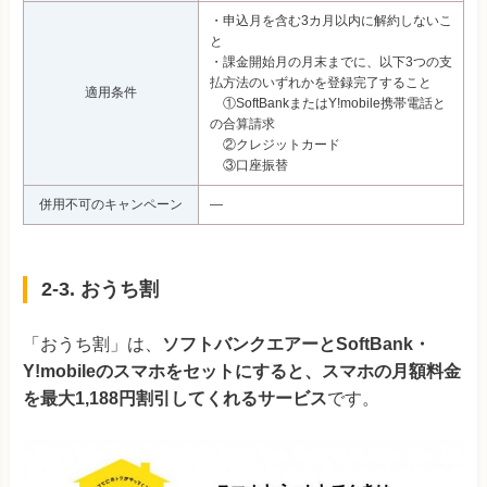
・申込月を含む3カ月以内に解約しないこ
と
・課金開始月の月末までに、以下3つの支
払方法のいずれかを登録完了すること
適用条件
①SoftBankまたはY!mobile携帯電話と
の合算請求
②クレジットカード
③口座振替
併用不可のキャンペーン
―
2-3. おうち割
「おうち割」は、
ソフトバンクエアーとSoftBank・
Y!mobileのスマホをセットにすると、スマホの月額料金
を最大1,188円
割引してくれるサービス
です。