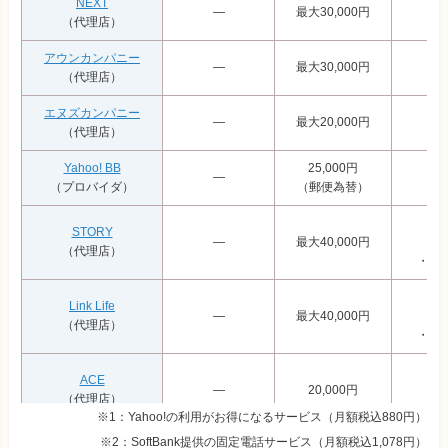
NEXT
―
最大30,000円
（代理店）
アウンカンパニー
―
最大30,000円
（代理店）
エヌズカンパニー
―
最大20,000円
（代理店）
Yahoo! BB
25,000円
―
（プロバイダ）
（郵便為替）
STORY
―
最大40,000円
（代理店）
・初回
Link Life
―
最大40,000円
（代理店）
・初回
ACE
―
20,000円
（代理店）
※1：Yahoo!の利用がお得になるサービス（月額税込880円）
※2：SoftBank提供の固定電話サービス（月額税込1,078円）
エフプレイン