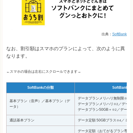
出典：
SoftBank
なお、割引額はスマホのプランによって、次のように異
なります。
←スマホの場合は左右にスクロールできます→
SoftBankの分類
SoftBan
データプランメリハリ無制限
／
※1
基本プラン（音声）／基本プラン（デ
データプランメリハリ
／データ
※2
ータ）
データプラン50GB＋
／データ
※2
通話基本プラン
データ定額 50GBプラス
／ミニ
※4
データ定額（おてがるプラン専用