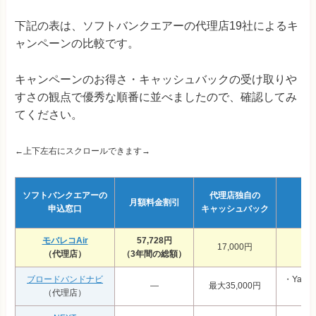
下記の表は、ソフトバンクエアーの代理店19社によるキ
ャンペーンの比較です。
キャンペーンのお得さ・キャッシュバックの受け取りや
すさの観点で優秀な順番に並べましたので、確認してみ
てください。
←上下左右にスクロールできます→
ソフトバンクエアーの
代理店独自の
月額料金割引
申込窓口
キャッシュバック
モバレコAir
57,728円
17,000円
（代理店）
（3年間の総額）
ブロードバンドナビ
・Yah
―
最大35,000円
（代理店）