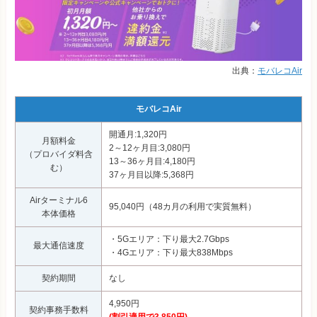
出典：
モバレコAir
モバレコAir
開通月:1,320円
月額料金
2～12ヶ月目:3,080円
（プロバイダ料含
13～36ヶ月目:4,180円
む）
37ヶ月目以降:5,368円
Airターミナル6
95,040円（48カ月の利用で実質無料）
本体価格
・5Gエリア：下り最大2.7Gbps
最大通信速度
・4Gエリア：下り最大838Mbps
契約期間
なし
4,950円
契約事務手数料