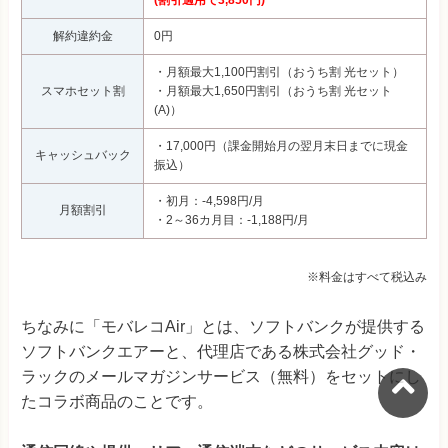
(割引適用で3,850円)
解約違約金
0円
・月額最大1,100円割引（おうち割 光セット）
スマホセット割
・月額最大1,650円割引（おうち割 光セット
(A)）
・17,000円（課金開始月の翌月末日までに現金
キャッシュバック
振込）
・初月：-4,598円/月
月額割引
・2～36カ月目：-1,188円/月
※料金はすべて税込み
ちなみに「モバレコAir」とは、ソフトバンクが提供する
ソフトバンクエアーと、代理店である株式会社グッド・
ラックのメールマガジンサービス（無料）をセットにし
たコラボ商品のことです。