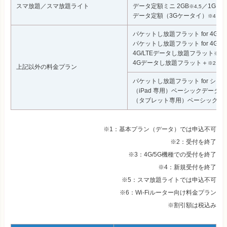
スマ放題／スマ放題ライト
データ定額ミニ 2GB
／1GB
※4,5
※
データ定額（3Gケータイ）
※4
パケットし放題フラット for 4G LT
パケットし放題フラット for 4G
※4
4G/LTEデータし放題フラット
※2,6
4Gデータし放題フラット＋
※2,6
上記以外の料金プラン
パケットし放題フラット for シン
（iPad 専用）ベーシックデータ定額プラ
（タブレット専用）ベーシックデータ
※1：基本プラン（データ）では申込不可
※2：受付を終了
※3：4G/5G機種での受付を終了
※4：新規受付を終了
※5：スマ放題ライトでは申込不可
※6：Wi-Fiルーター向け料金プラン
※割引額は税込み