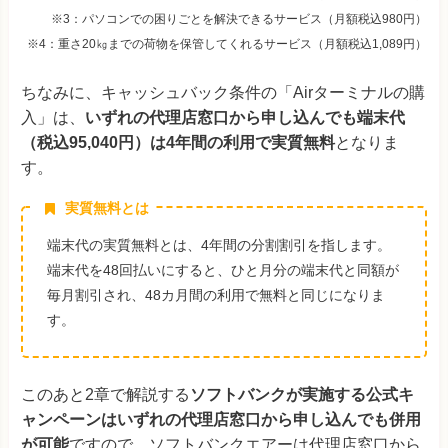
―
37,000円
（代理店）
※3：パソコンでの困りごとを解決できるサービス（月額税込980円）
※4：重さ20㎏までの荷物を保管してくれるサービス（月額税込1,089円）
Wiz
―
終了
（代理店）
ちなみに、キャッシュバック条件の「Airターミナルの購
エージェント
―
終了
入」は、
いずれの代理店窓口から申し込んでも端末代
（代理店）
（税込95,040円）は4年間の利用で実質無料
となりま
DRM
す。
―
終了
（代理店）
実質無料とは
ゼロプラス
―
終了
（代理店）
端末代の実質無料とは、4年間の分割割引を指します。
端末代を48回払いにすると、ひと月分の端末代と同額が
Human Relations
―
終了
（代理店）
毎月割引され、48カ月間の利用で無料と同じになりま
す。
Ensya
―
終了
（代理店）
ALL CONNECT
―
終了
このあと2章で解説する
ソフトバンクが実施する公式キ
（代理店）
ャンペーンはいずれの代理店窓口から申し込んでも併用
エンジン
が可能
ですので、ソフトバンクエアーは代理店窓口から
―
終了