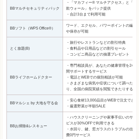
・「マカフィー® マルチアクセス」と「詐
BBマルチセキュリティパック
欺ウォール」をパック提供
・合計3台まで利用可能
ワード、エクセル、パワーポイントの編集
BBソフト（WPS Office®）
や保存が可能
・旅行やレストランなどの割引特典
とく放題(B)
・食料品や日用品などの割引セール
・コンビニ商品などの抽選プレゼント
・専門相談員が、あなたの健康管理を24時
間サポートするサービス
BBライフホームドクター
・電話とWEBでの個別相談が可能
・さまざまな病気や症状について調べた
り、全国の病院実績を閲覧できたりする
・安心食材13,000品目がWEBで注文できる
BBマルシェ by 大地を守る会
・厳選野菜が半額SALE
・ハウスクリーニングや家事手伝いのサー
ビスが30%OFFで利用できる
BBお掃除&レスキュー
・水回り、鍵、窓ガラスのトラブルの出張
費0円サービス