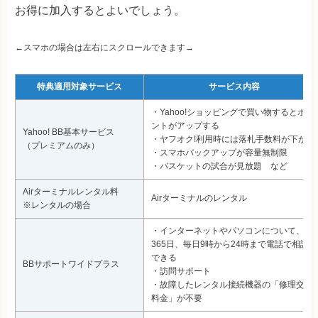
お得に加入するとよいでしょう。
←スマホの場合は左右にスクロールできます→
特典適用対象サービス
サービス内容
・Yahoo!ショッピングで買い物するとポイ
ントがアップする
Yahoo! BB基本サービス
・ヤフオク!利用時には落札手数料が下がる
（プレミアムのみ）
・スマホバックアップが容量無制限
・バスケットの試合が見放題 など
Airターミナルレンタル料
Airターミナルのレンタル
※レンタルの場合
・インターネットやパソコンについて、
365日、毎日9時から24時まで電話で相談
できる
BBサポートワイドプラス
・訪問サポート
・故障したレンタル接続機器の「修理交換
料金」が不要