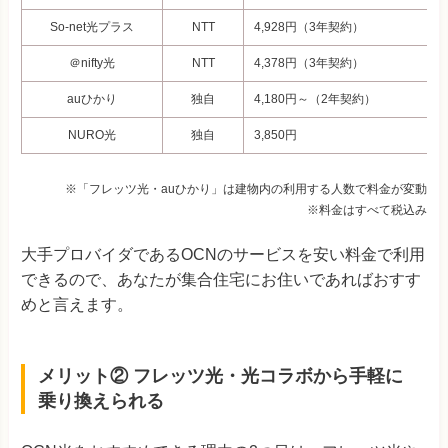
So-net光プラス
NTT
4,928
円（3年契約）
＠nifty光
NTT
4,378
円（3年契約）
auひかり
独自
4,180円～（2年契約）
NURO光
独自
3,850
円
※「フレッツ光・auひかり」は建物内の利用する人数で料金が変動
※料金はすべて税込み
大手プロバイダであるOCNのサービスを安い料金で利用
できるので、あなたが集合住宅にお住いであればおすす
めと言えます。
メリット② フレッツ光・光コラボから手軽に
乗り換えられる