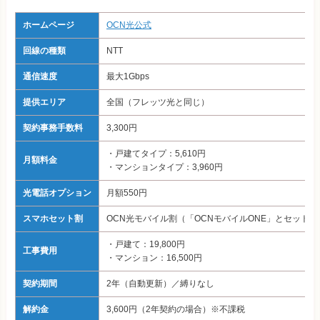
ホームページ
OCN光公式
回線の種類
NTT
通信速度
最大1Gbps
提供エリア
全国（フレッツ光と同じ）
契約事務手数料
3,300円
・戸建てタイプ：5,610円
月額料金
・マンションタイプ：3,960円
光電話オプション
月額550円
スマホセット割
OCN光モバイル割（「OCNモバイルONE」とセットで
・戸建て：19,800円
工事費用
・マンション：16,50
0
円
契約期間
2年（自動更新）／縛りなし
解約金
3,600円（2年契約の場合）※不課税