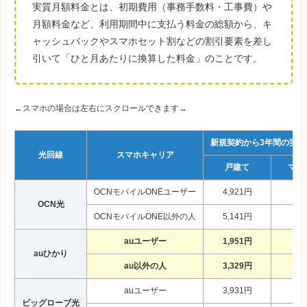
実質月額料金とは、初期費用（事務手数料・工事費）や
月額料金など、利用期間中に支払う料金の総額から、キ
ャッシュバックやスマホセット割などの割引要素を差し
引いて「ひと月あたりに換算した料金」のことです。
←スマホの場合は左右にスクロールできます→
新規契約から3年間の実質
光回線
スマホキャリア
戸建て
マン
OCNモバイルONEユーザー
4,921円
3,
OCN光
OCNモバイルONE以外の人
5,141円
3,
auユーザー
1,951円
8
auひかり
au以外の人
3,329円
2,
auユーザー
3,931円
2,
ビッグローブ光