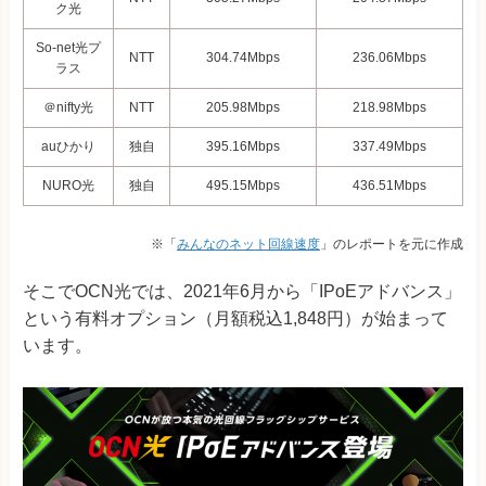
ク光
So-net光プ
NTT
304.74Mbps
236.06Mbps
ラス
＠nifty光
NTT
205.98Mbps
218.98Mbps
auひかり
独自
395.16Mbps
337.49Mbps
NURO光
独自
495.15Mbps
436.51Mbps
※「
みんなのネット回線速度
」のレポートを元に作成
そこでOCN光では、2021年6月から「IPoEアドバンス」
という有料オプション（月額税込1,848円）が始まって
います。