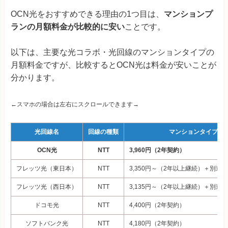
OCN光をおすすめできる理由の1つ目は、
マンションプ
ランの月額料金が比較的に安い
ことです。
以下は、主要な光コラボ・光回線のマンションタイプの
月額料金ですが、比較するとOCN光は料金が安いことが
分かります。
←スマホの場合は左右にスクロールできます→
光回線名
回線の種類
マンションタイプの
OCN光
NTT
3,960円（2年契約）
フレッツ光（東日本）
NTT
3,350円～（2年以上継続）＋別途
フレッツ光（西日本）
NTT
3,135円～（2年以上継続）＋別途
ドコモ光
NTT
4,400
円（2年契約）
ソフトバンク光
NTT
4,180円（2年契約）