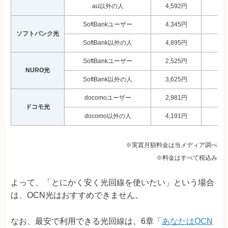
au以外の人
4,592円
3,
SoftBankユーザー
4,345円
2,
ソフトバンク光
SoftBank以外の人
4,895円
3,
SoftBankユーザー
2,525円
2,
NURO光
SoftBank以外の人
3,625円
3,
docomoユーザー
2,981円
1,
ドコモ光
docomo以外の人
4,191円
2,
※実質月額料金は当メディア調べ
※料金はすべて税込み
よって、「とにかく安く光回線を使いたい」という場合
は、OCN光はおすすめできません。
なお、最安で利用できる光回線は、6章「
あなたはOCN