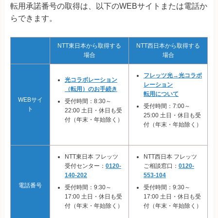
転用承諾番号の取得は、以下のWEBサイトまたは電話か
らできます。
NTT東日本から取得する
NTT西日本から取得する
場合
場合
フレッツ光→光コラボ
光コラボレーション
レーション
（転用）のお手続き
転用について
WEBサイ
受付時間：8:30～
受付時間：7:00～
ト
22:00 土日・休日も受
25:00 土日・休日も受
付（年末・年始除く）
付（年末・年始除く）
NTT東日本 フレッツ
NTT西日本 フレッツ
受付センター：
0120-
ご相談窓口：
0120-
140-202
553-104
電話番号
受付時間：9:30～
受付時間：9:30～
17:00 土日・休日も受
17:00 土日・休日も受
付（年末・年始除く）
付（年末・年始除く）