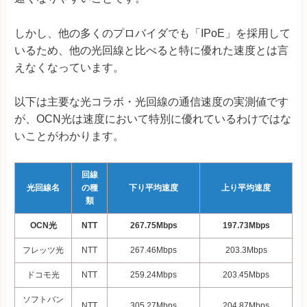
しかし、他の多くのプロバイダでも「IPoE」を採用して
いるため、他の光回線と比べると特に優れた速度とは言
えなくなっています。
以下は主要な光コラボ・光回線の通信速度の実測値です
が、OCN光は速度において特別に優れているわけではな
いことがわかります。
回線
光回線名
の種
下り平均速度
上り平均速度
類
OCN光
NTT
267.75Mbps
197.73Mbps
フレッツ光
NTT
267.46Mbps
203.3Mbps
ドコモ光
NTT
259.24Mbps
203.45Mbps
ソフトバン
NTT
305.27Mbps
204.87Mbps