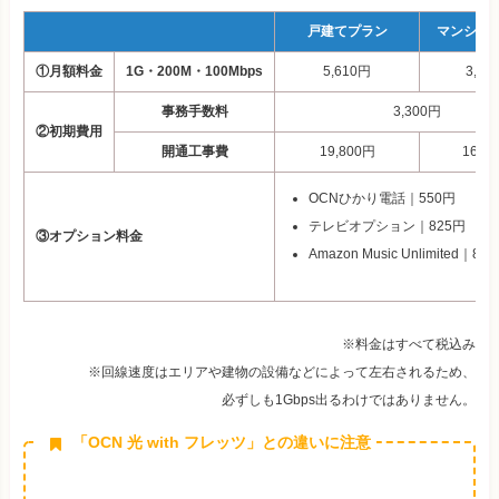
戸建てプラン
マンショ
①月額料金
1G・200M・100Mbps
5,610円
3,96
事務手数料
3,300円
②初期費用
開通工事費
19,800
円
16,50
OCNひかり電話｜550円
テレビオプション｜825円
③オプション料金
Amazon Music Unlimited｜
※料金はすべて税込み
※回線速度はエリアや建物の設備などによって左右されるため、
必ずしも1Gbps出るわけではありません。
「OCN 光 with フレッツ」との違いに注意