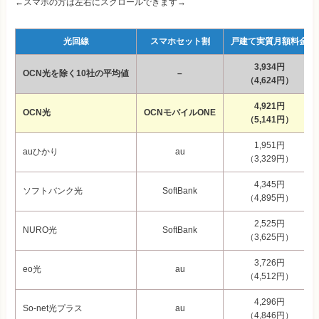
←スマホの方は左右にスクロールできます→
光回線
スマホセット割
戸建て実質月額料金
3,934円
OCN光を除く10社の平均値
–
（4,624円）
4,921円
OCN光
OCNモバイルONE
（5,141円）
1,951円
auひかり
au
（3,329円）
4,345円
ソフトバンク光
SoftBank
（4,895円）
2,525円
NURO光
SoftBank
（3,625円）
3,726円
eo光
au
（4,512円）
4,296円
So-net光プラス
au
（4,846円）