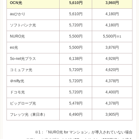
OCN光
5,610円
3,960円
auひかり
5,610円
4,180円
ソフトバンク光
5,720円
4,180円
NURO光
5,500
円
5,500
円
※1
eo光
5,500円
3,876円
So-net光プラス
6,138
円
4,928
円
コミュファ光
5,720
円
4,620
円
＠nifty光
5,720
円
4,378
円
ドコモ光
5,720
円
4,400
円
ビッグローブ光
5,478
円
4,378
円
フレッツ光（東日本）
6,490円
3,905円
※1：「NURO光 for マンション」が導入されていない場合