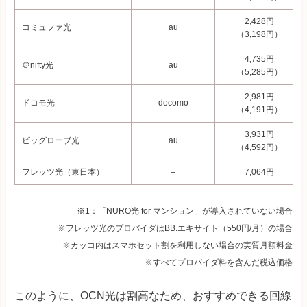
2,428円
コミュファ光
au
（3,198円）
4,735円
＠nifty光
au
（5,285円）
2,981円
ドコモ光
docomo
（4,191円）
3,931円
ビッグローブ光
au
（4,592円）
フレッツ光（東日本）
–
7,064円
※1：「NURO光 for マンション」が導入されていない場合
※フレッツ光のプロバイダはBB.エキサイト（550円/月）の場合
※カッコ内はスマホセット割を利用しない場合の実質月額料金
※すべてプロバイダ料を含んだ税込価格
このように、OCN光は割高なため、おすすめできる回線