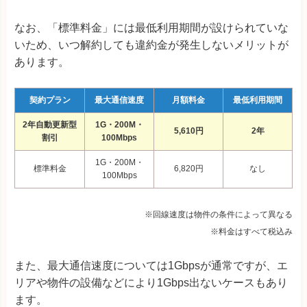
なお、「標準料金」には最低利用期間が設けられていな
いため、いつ解約しても違約金が発生しないメリットが
あります。
契約プラン
最大通信速度
月額料金
最低利用期間
2年自動更新型
1G・200M・
5,610円
2年
割引
100Mbps
1G・200M・
標準料金
6,820円
なし
100Mbps
※回線速度は物件の条件によって異なる
※料金はすべて税込み
また、最大通信速度については1Gbpsが通常ですが、エ
リアや物件の設備などにより1Gbps出ないケースもあり
ます。