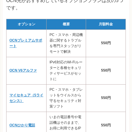
OCN光がおすすめしているオプションプランは次の5つ
です。
オプション
概要
月額料金
PC・スマホ・周辺機
OCNプレミアムサポ
器に関するトラブル
550円
ート
を専門スタッフがリ
モートで解決
IPv6対応のWi-Fiルー
ターと各種セキュリ
OCN V6アルファ
550円
ティサービスがセッ
トに
PC・スマホ・タブレ
マイセキュア（5ライ
ットをウイルスから
550円
センス）
守るセキュリティ対
策ソフト
いまの電話番号や電
話機はそのままで、
OCNひかり電話
550円
お得に利用できるIP