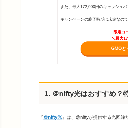
また、最大172,000円のキャッシ
キャンペーンの終了時期は未定なの
限定コ
＼最大1
GMOと
1. ＠nifty光はおすすめ
『
＠nifty光
』は、@niftyが提供する光回