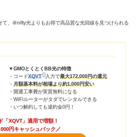
て、＠nifty光よりもお得で高品質な光回線を見つけられる
▼GMOとくとくBB光の特徴
・コード
XQVT
入力で
最大172,000円の還元
・
月額基本料が相場より約1,000円安い
・開通工事費が実質無料になる
・WiFiルーターがタダでレンタルできる
・いつ解約しても違約金0円！
ド「XQVT」適用で増額！
2,000円キャッシュバック／