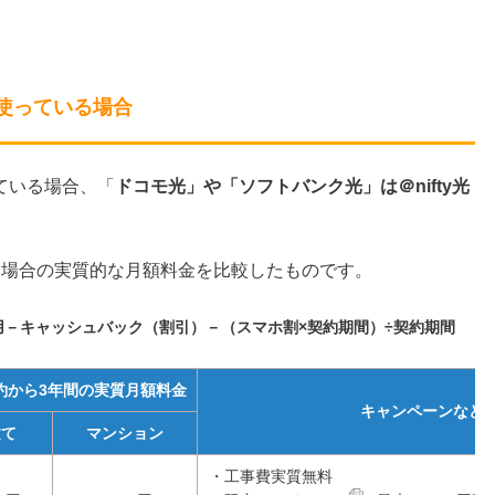
。
使っている場合
ている場合、「
ドコモ光」や「ソフトバンク光」は＠nifty光
る場合の実質的な月額料金を比較したものです。
用－キャッシュバック（割引）－（スマホ割×契約期間）÷契約期間
約から3年間の実質月額料金
キャンペーンなど
建て
マンション
・工事費実質無料