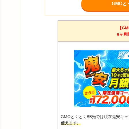
GMOと
【GM
6ヶ月
GMOとくとくBB光では現在鬼安キ
使えます。