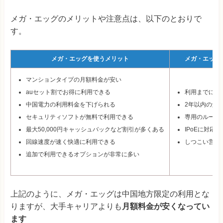
メガ・エッグのメリットや注意点は、以下のとおりで
す。
メガ・エッグを使うメリット
メガ・エッグ
マンションタイプの月額料金が安い
auセット割でお得に利用できる
利用までに約
中国電力の利用料金を下げられる
2年以内の解
セキュリティソフトが無料で利用できる
専用のルータ
最大50,000円キャッシュバックなど割引が多くある
IPoEに対応
回線速度が速く快適に利用できる
しつこい営業
追加で利用できるオプションが非常に多い
上記のように、メガ・エッグは中国地方限定の利用とな
りますが、大手キャリアよりも
月額料金が安くなってい
ます