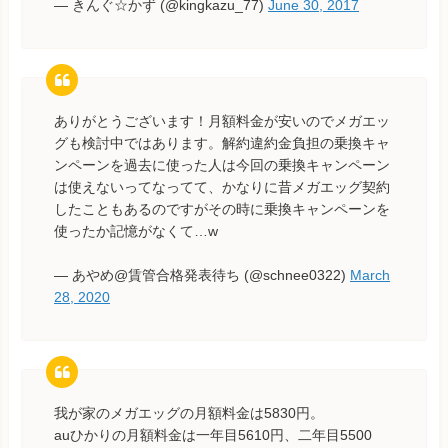
— きんぐ☆かず (@kingkazu_77)
June 30, 2017
ありがとうございます！月額料金が安いのでメガエッ
グも検討中ではあります。解約違約金負担の乗換キャ
ンペーンを過去に使った人は今回の乗換キャンペーン
は使えないってなってて、かなりに昔メガエッグ契約
したこともあるのですがその時に乗換キャンペーンを
使ったか記憶がなくて…w
— あやめ@賃管合格発表待ち (@schnee0322)
March
28, 2020
我が家のメガエッグの月額料金は5830円。
auひかりの月額料金は一年目5610円、二年目5500