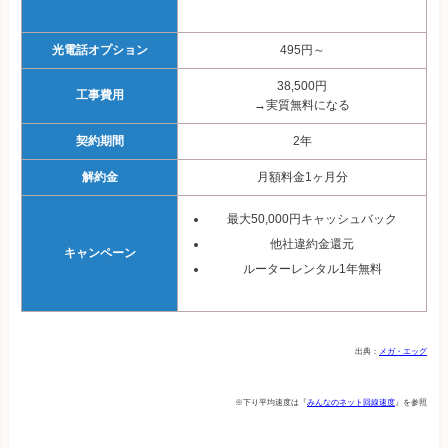
光電話オプション
495円～
38,500円
工事費用
→実質無料になる
契約期間
2年
解約金
月額料金1ヶ月分
最大50,000円キャッシュバック
他社違約金還元
キャンペーン
ルーターレンタル1年無料
出典：
メガ・エッグ
※下り平均速度は『
みんなのネット回線速度
』を参照