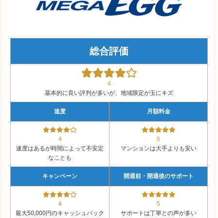
総合評価
4
基本的に良い評判が多いが、地域限定が玉にキズ
速度
月額料金
4
5
速度はあるが時間によって不安定
マンションは大手よりも安い
なことも
キャンペーン
開通前・開通後のサポート
4
5
最大50,000円のキャッシュバック
サポートは丁寧との声が多い