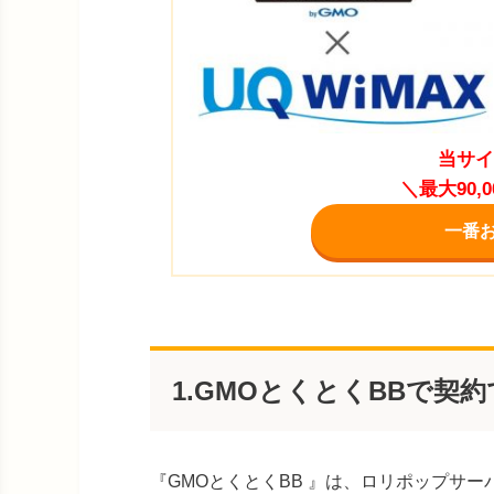
当サイ
＼最大90
一番
1.GMOとくとくBBで契約で
『GMOとくとくBB 』は、ロリポップサ