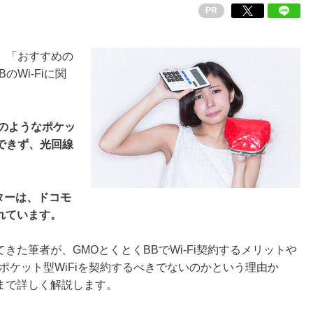
PR
？」「おすすめの
のWi-Fiに関
Xのようなポケッ
めできず、光回線
ーターは、ドコモ
が優れています。
た筆者が、GMOとくとくBBでWi-Fi契約するメリットや
てポケット型WiFiを契約するべきでないのかという理由か
まで詳しく解説します。