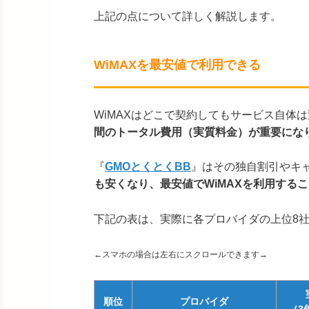
上記の点について詳しく解説します。
WiMAXを最安値で利用できる
WiMAXはどこで契約してもサービス自体
間の
トータル費用（実質料金）が重要にな
『
GMOとくとくBB
』はその独自割引やキ
も安くなり、最安値でWiMAXを利用する
下記の表は、実際に各プロバイダの上位8
←スマホの場合は左右にスクロールできます→
順位
プロバイダ
（3