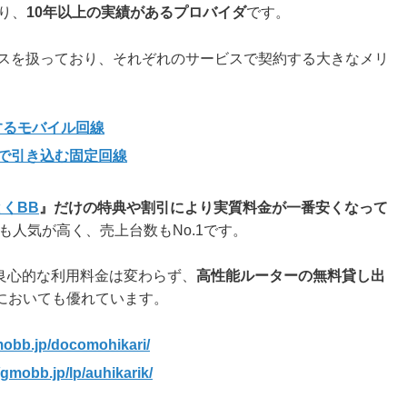
り、
10年以上の実績があるプロバイダ
です。
ビスを扱っており、それぞれのサービスで契約する大きなメリ
するモバイル回線
で引き込む固定回線
とくBB
』だけの特典や割引により実質料金が一番安くなって
も人気が高く、売上台数もNo.1です。
良心的な利用料金は変わらず、
高性能ルーターの無料貸し出
においても優れています。
mobb.jp/docomohikari/
/gmobb.jp/lp/auhikarik/