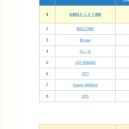
1
GMOとくとくBB
2
BIGLOBE
3
Broad
4
カシモ
5
UQ WiMAX
6
DTI
7
Vision WiMAX
8
DIS