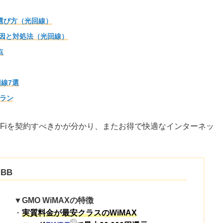
と選び方（光回線）
い原因と対処法（光回線）
点
回線7選
プラン
-Fiを契約すべきかが分かり、またお得で快適なインターネッ
BB
▼GMO WiMAXの特徴
・
実質料金が最安クラスのWiMAX