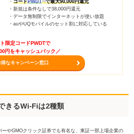
・
コード
PWDT
で最大90,000円還元
・新規は条件なしで38,000円還元
・データ無制限でインターネットが使い放題
・auやUQモバイルのセット割に対応している
ト限定コードPWDTで
,000円をキャッシュバック／
お得なキャンペーン窓口
きるWi-Fiは2種類
ーバーやGMOクリック証券でも有名な、東証一部上場企業の