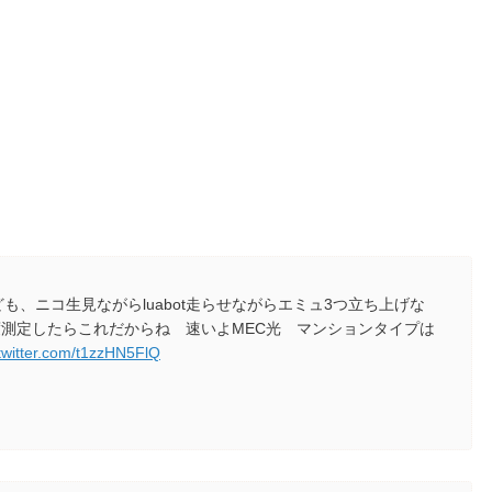
も、ニコ生見ながらluabot走らせながらエミュ3つ立ち上げな
測定したらこれだからね 速いよMEC光 マンションタイプは
.twitter.com/t1zzHN5FlQ