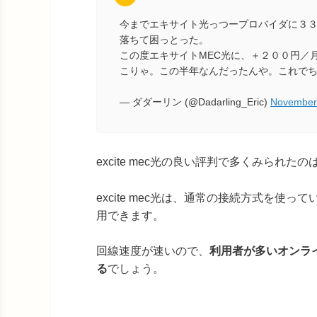
今までエキサイト光っつープロバイダに３
落ちて困っとった。
この度エキサイトMEC光に、＋２００円／
こりゃ。この半年なんだったんや。これで
— ダダーリン (@Dadarling_Eric)
November
excite mec光の良い評判で多くみられたの
excite mec光は、通常の接続方式を
用できます。
回線速度が速いので、
利用者が多いオンラ
る
でしょう。