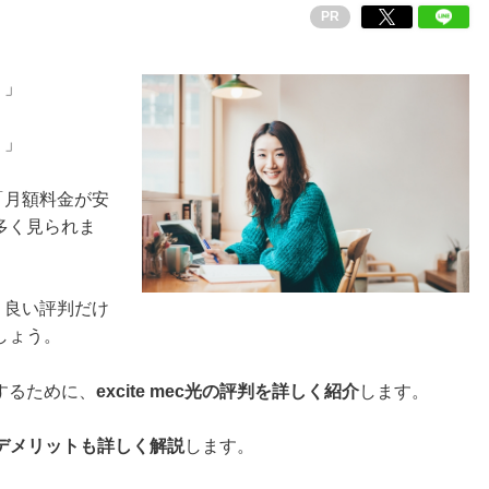
PR
！」
？」
と「月額料金が安
多く見られま
て、良い評判だけ
しょう。
するために、
excite mec光の評判を詳しく紹介
します。
ト・デメリットも詳しく解説
します。