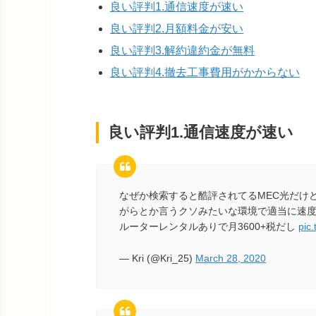
良い評判1.通信速度が速い
良い評判2.月額料金が安い
良い評判3.解約違約金が無料
良い評判4.撤去工事費用がかからない
良い評判1.通信速度が速い
なぜか検索すると酷評されてるMEC光だけど
がらとか言うクソみたいな環境で適当に速度
ルーターレンタルありで月3600+税だし
pic
— Kri (@Kri_25)
March 28, 2020