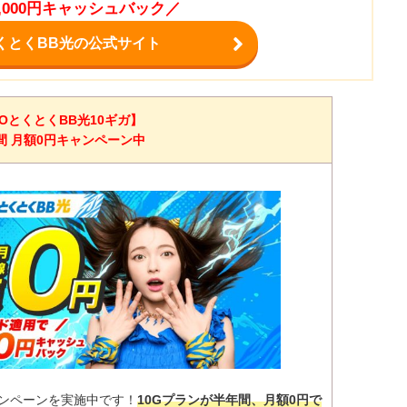
2,000円キャッシュバック／
くとくBB光の公式サイト
OとくとくBB光10ギガ】
間 月額0円キャンペーン中
ャンペーンを実施中です！
10Gプランが半年間、月額0円で