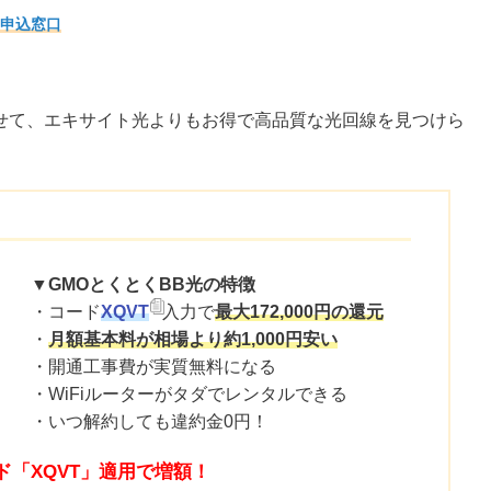
と申込窓口
せて、エキサイト光よりもお得で高品質な光回線を見つけら
▼GMOとくとくBB光の特徴
・コード
XQVT
入力で
最大172,000円の還元
・
月額基本料が相場より約1,000円安い
・開通工事費が実質無料になる
・WiFiルーターがタダでレンタルできる
・いつ解約しても違約金0円！
ド「XQVT」適用で増額！