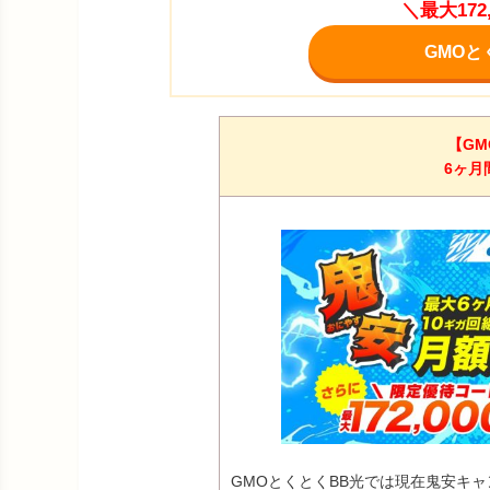
＼最大17
GMOと
【GM
6ヶ月
GMOとくとくBB光では現在鬼安キ