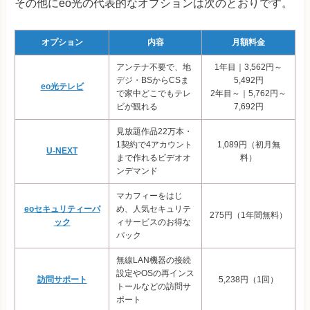
その他にeo光の代表的なオプションは次のとおりです。
オプション
内容
月額料金
アンテナ不要で、地
1年目｜3,562円～
デジ・BSからCSま
5,492円
eo光テレビ
で家中どこでもテレ
2年目～｜5,762円～
ビが観れる
7,692円
見放題作品22万本・
1契約で4アカウント
1,089円（初月無
U-NEXT
まで作れるビデオオ
料）
ンデマンド
マカフィーをはじ
eoセキュリティーパ
め、人気セキュリテ
275円（1年間無料）
ック
ィサービスのお得な
パック
無線LAN機器の接続
設定やOSの再インス
訪問サポート
5,238円（1回）
トールなどの訪問サ
ポート