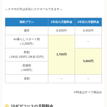
←スマホの方は左右にスクロールできます→
契約プラン
1年目の月額料金
2年目の月額料金
3
通常
6,505円
6,452円
eo暮らしスタート割
–
（-2,200円）
即割
3,760円
（1年目-105円, 2年目-52円）
5,960円
高速割
（-440円）
長割
–
–
※料金はすべて税込み
10ギガコースの月額料金