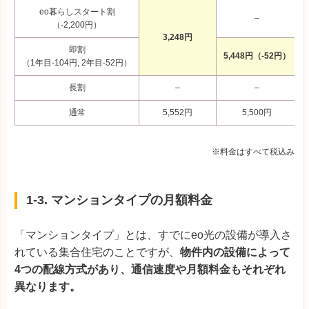
eo暮らしスタート割
–
（-2,200円）
3,248円
即割
5,448円（-52円）
（1年目-104円, 2年目-52円）
長割
–
–
通常
5,552円
5,500円
※料金はすべて税込み
1-3. マンションタイプの月額料金
「マンションタイプ」とは、すでにeo光の設備が導入さ
れている集合住宅のことですが、
物件内の設備によって
4つの配線方式があり、通信速度や月額料金もそれぞれ
異なります。