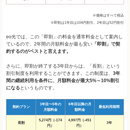
※価格はすべて税込
※即割は1年目は104円割引、2年目は52円割引
eo光では、この「即割」の料金を通常料金として案内し
ているので、2年間の月額料金が最も安い
「即割」で契
約するのがベストと言えます。
さらに、即割が終了する3年目からは、「長割」という
割引制度を利用することができます。この制度は、
3年
間の継続利用を条件に、月額料金が最大5%～10%割引
になる
というものです。
3年目〜5年の
6年目以降の月
契約プラン
最低利用期間
月額料金
額料金
5,274円（-174
4,997円（-451
長割
3年
円）
円）