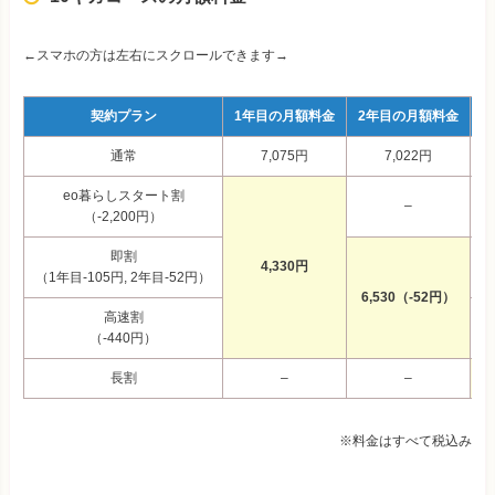
←スマホの方は左右にスクロールできます→
契約プラン
1年目の月額料金
2年目の月額料金
3
通常
7,075円
7,022円
eo暮らしスタート割
–
（-2,200円）
即割
4,330円
（1年目-105円, 2年目-52円）
6,530（-52円）
高速割
（-440円）
長割
–
–
※料金はすべて税込み