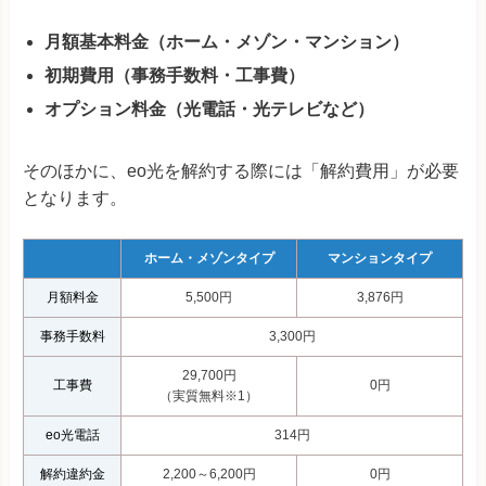
月額基本料金（ホーム・メゾン・マンション）
初期費用（事務手数料・工事費）
オプション料金（光電話・光テレビなど）
そのほかに、eo光を解約する際には「解約費用」が必要
となります。
ホーム・メゾンタイプ
マンションタイプ
月額料金
5,500円
3,876円
事務手
数
料
3,300円
29,700円
工事費
0円
（実質無料※1）
eo光電話
314円
解約違約金
2,200～6,200円
0円