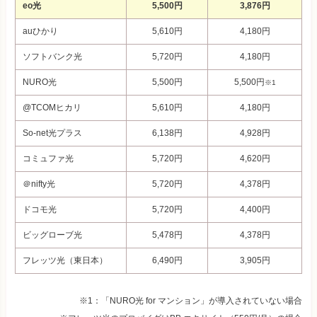
eo光
5,500円
3,876円
auひかり
5,610円
4,180円
ソフトバンク光
5,720円
4,180円
NURO光
5,500円
5,500円
※1
@TCOMヒカリ
5,610円
4,180円
So-net光プラス
6,138
円
4,928
円
コミュファ光
5,720
円
4,620
円
＠nifty光
5,720
円
4,378
円
ドコモ光
5,720
円
4,400
円
ビッグローブ光
5,478
円
4,378
円
フレッツ光（東日本）
6,490円
3,905円
※1：「NURO光 for マンション」が導入されていない場合