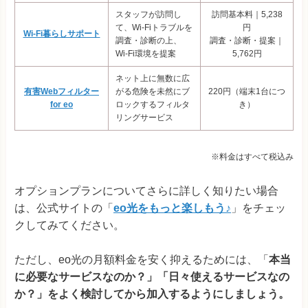
スタッフが訪問し
訪問基本料｜5,238
て、Wi-Fiトラブルを
円
Wi-Fi暮らしサポート
調査・診断の上、
調査・診断・提案｜
Wi-Fi環境を提案
5,762円
ネット上に無数に広
有害Webフィルター
がる危険を未然にブ
220円（端末1台につ
for eo
ロックするフィルタ
き）
リングサービス
※料金はすべて税込み
オプションプランについてさらに詳しく知りたい場合
は、公式サイトの「
eo光をもっと楽しもう♪
」をチェッ
クしてみてください。
ただし、eo光の月額料金を安く抑えるためには、「
本当
に必要なサービスなのか？」「日々使えるサービスなの
か？」をよく検討してから加入するようにしましょう。