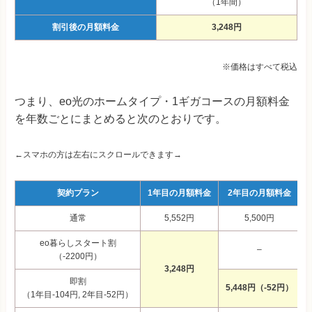
（1年間）
割引後の月額料金
3,248円
※価格はすべて税込
つまり、eo光のホームタイプ・1ギガコースの月額料金
を年数ごとにまとめると次のとおりです。
←スマホの方は左右にスクロールできます→
契約プラン
1年目の月額料金
2年目の月額料金
通常
5,552円
5,500円
eo暮らしスタート割
–
（-2200円）
3,248円
即割
5,448円（-52円）
（1年目-104円, 2年目-52円）