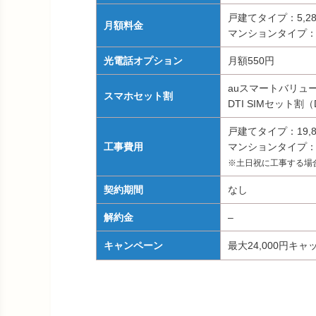
戸建てタイプ：5,2
月額料金
マンションタイプ：3
光電話オプション
月額550円
auスマートバリュー
スマホセット割
DTI SIMセット割
戸建てタイプ：19,8
工事費用
マンションタイプ：1
※土日祝に工事する場合
契約期間
なし
解約金
–
キャンペーン
最大24,000円キ