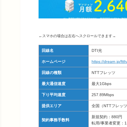
←スマホの場合は左右へスクロールできます→
回線名
DTI光
ホームページ
https://dream.jp/ftth/
回線の種類
NTTフレッツ
最大通信速度
最大1Gbps
下り平均速度
257.89Mbps
提供エリア
全国（NTTフレッ
新規契約：880円
契約事務手数料
転用/事業者変更：1,