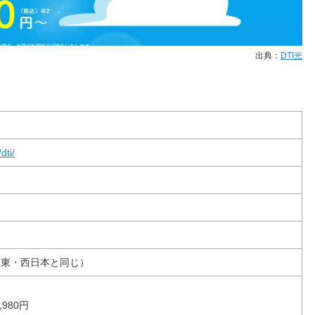
出典：
DTI光
dti/
ツ東・西日本と同じ）
980円