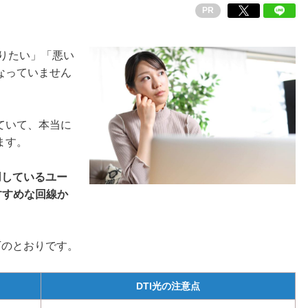
PR
知りたい」「悪い
なっていません
ていて、本当に
ます。
用しているユー
すすめな回線か
下のとおりです。
DTI光の注意点