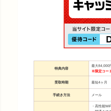
最大84,0
特典内容
※限定コー
受取時期
最短4ヶ月
手続き方法
メール
・高性能Wi