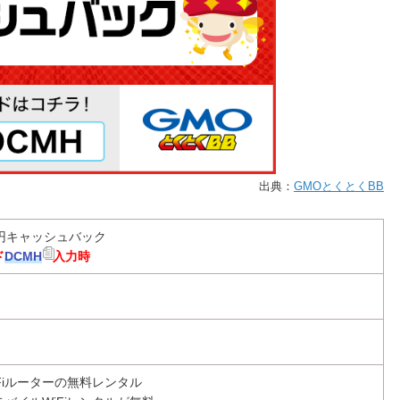
出典：
GMOとくとくBB
00円キャッシュバック
ド
DCMH
入力時
Fiルーターの無料レンタル