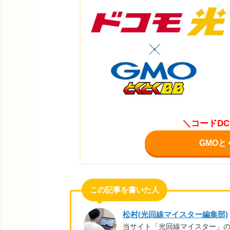
＼コードDC
GMOと
松村(光回線マイスター編集部)
当サイト「光回線マイスター」