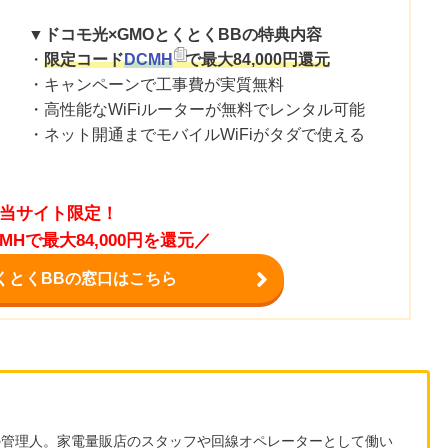
▼ドコモ光×GMOとくとくBBの特典内容
・
限定コード
DCMH
で最大84,000円還元
・キャンペーンで工事費が実質無料
・高性能なWiFiルーターが無料でレンタル可能
・ネット開通までモバイルWiFiがタダで使える
当サイト限定！
MHで最大84,000円を還元／
くとくBBの窓口はこちら
の管理人。家電量販店のスタッフや回線オペレーターとして働い