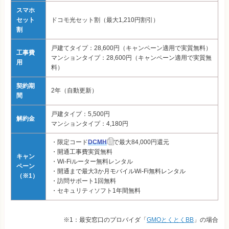
スマホ
セット
ドコモ光セット割（最大1,210円割引）
割
戸建てタイプ：28,600円（キャンペーン適用で実質無料）
工事費
マンションタイプ：28,600円（キャンペーン適用で実質無
用
料）
契約期
2年（自動更新）
間
戸建タイプ：5,500円
解約金
マンションタイプ：4,180円
・限定コード
DCMH
で最大84,000円還元
・開通工事費実質無料
キャン
・Wi-Fiルーター無料レンタル
ペーン
・開通まで最大3か月モバイルWi-Fi無料レンタル
（※1）
・訪問サポート1回無料
・セキュリティソフト1年間無料
※1：最安窓口のプロバイダ「
GMOとくとくBB
」の場合