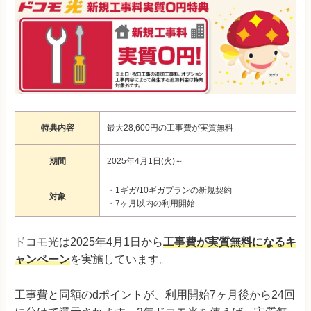
特典内容
最大28,600円の工事費が実質無料
期間
2025年4月1日(火)～
・1ギガ/10ギガプランの新規契約
対象
・7ヶ月以内の利用開始
ドコモ光は2025年4月1日から
工事費が実質無料になるキ
ャンペーン
を実施しています。
工事費と同額のdポイントが、利用開始7ヶ月後から24回