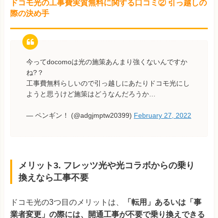
ドコモ光の工事費実質無料に関する口コミ② 引っ越しの
際の決め手
今ってdocomoは光の施策あんまり強くないんですか
ね?？
工事費無料らしいので引っ越しにあたりドコモ光にし
ようと思うけど施策はどうなんだろうか…
— ペンギン！ (@adgjmptw20399)
February 27, 2022
メリット3. フレッツ光や光コラボからの乗り
換えなら工事不要
ドコモ光の3つ目のメリットは、
「転用」あるいは「事
業者変更」の際には、開通工事が不要で乗り換えできる