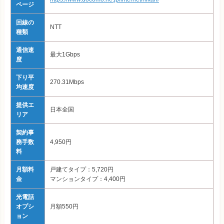
ページ
回線の
NTT
種類
通信速
最大1Gbps
度
下り平
270.31Mbps
均速度
提供エ
日本全国
リア
契約事
務手数
4,950円
料
月額料
戸建てタイプ：5,720円
金
マンションタイプ：4,400円
光電話
オプシ
月額550円
ョン