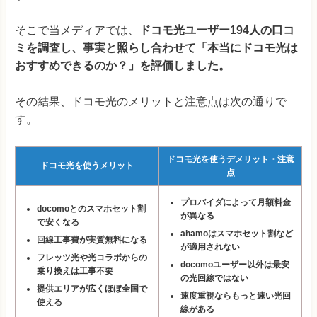
そこで当メディアでは、
ドコモ光ユーザー194人の口コ
ミを調査し、事実と照らし合わせて「本当にドコモ光は
おすすめできるのか？」を評価しました。
その結果、ドコモ光のメリットと注意点は次の通りで
す。
ドコモ光を使うデメリット・注意
ドコモ光を使うメリット
点
プロバイダによって月額料金
docomoとのスマホセット割
が異なる
で安くなる
ahamoはスマホセット割など
回線工事費が実質無料になる
が適用されない
フレッツ光や光コラボからの
docomoユーザー以外は最安
乗り換えは工事不要
の光回線ではない
提供エリアが広くほぼ全国で
速度重視ならもっと速い光回
使える
線がある