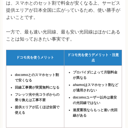
は、スマホとのセット割で料金が安くなる上、サービス
提供エリアが日本全国に広がっているため、使い勝手が
よいことです。
一方で、最も速い光回線、最も安い光回線はほかにある
ことは知っておきたい事実です。
ドコモ光を使うデメリット・注意
ドコモ光を使うメリット
点
プロバイダによって月額料金
docomoとのスマホセット割
が異なる
で安くなる
ahamoはスマホセット割など
回線工事費が実質無料になる
が適用されない
フレッツ光や光コラボからの
docomoユーザー以外は最安
乗り換えは工事不要
の光回線ではない
提供エリアが広くほぼ全国で
速度重視ならもっと速い光回
使える
線がある