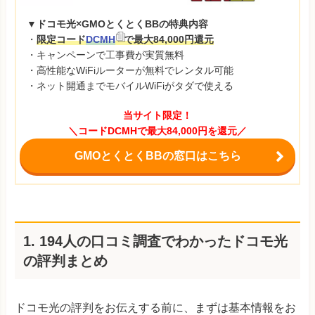
▼ドコモ光×GMOとくとくBBの特典内容
・
限定コード
DCMH
で最大84,000円還元
・キャンペーンで工事費が実質無料
・高性能なWiFiルーターが無料でレンタル可能
・ネット開通までモバイルWiFiがタダで使える
当サイト限定！
＼コードDCMHで最大84,000円を還元／
GMOとくとくBBの窓口はこちら
1. 194人の口コミ調査でわかったドコモ光
の評判まとめ
ドコモ光の評判をお伝えする前に、まずは基本情報をお