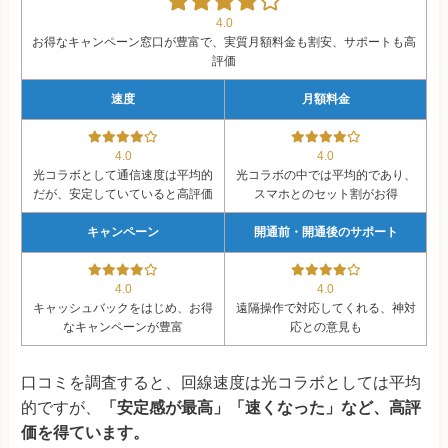
4.0
お得なキャンペーン窓口が豊富で、実質月額料金も割安、サポートも高
評価
速度
月額料金
4.0
4.0
光コラボとして通信速度は平均的
光コラボの中では平均的であり、
だが、安定していていると高評価
スマホとのセット割がお得
キャンペーン
開通前・開通後のサポート
4.0
4.0
キャッシュバックをはじめ、お得
遠隔操作で対応してくれる、神対
なキャンペーンが豊富
応との意見も
口コミを調査すると、
回線速度は光コラボとしては平均
的ですが
、
「安定感が最高」「速くなった」など、高評
価を得ています。