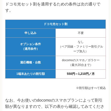
ドコモ光セット割を適用するための条件は次の通りで
す。
ドコモ光セット割
申し込み
不要
なし
オプション条件
（ペア回線・ファミリー割引グル
（適用条件）
ープ加入）
docomoのスマホ／ガラケー
適応機種・台数
（最大20台まで）
1端末あたりの割引額
550円～1,210円／月
※割引額はすべて税込
なお、今お使いのdocomoのスマホプランによって割引
額が異なりますので、以下の表から確認してみてくださ