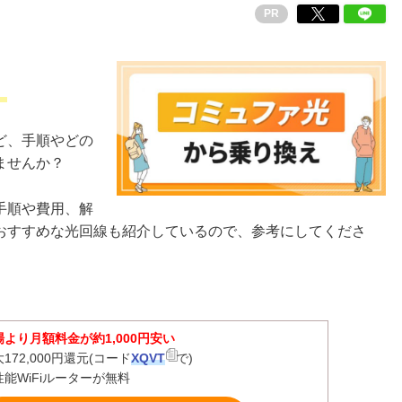
PR
」
ど、手順やどの
ませんか？
手順や費用、解
おすすめな光回線も紹介しているので、参考にしてくださ
場より月額料金が約1,000円安い
172,000円還元(コード
XQVT
で)
性能WiFiルーターが無料