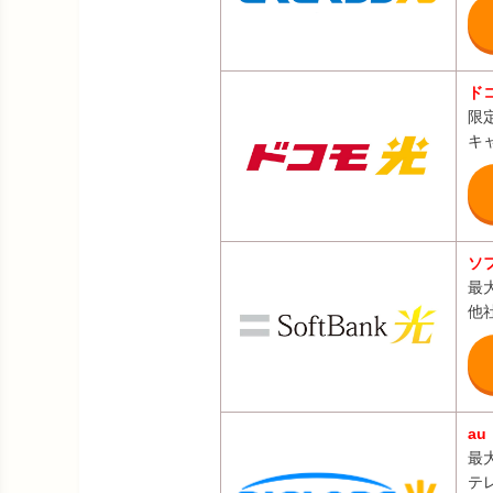
ド
限
キ
ソ
最
他社
a
最
テ