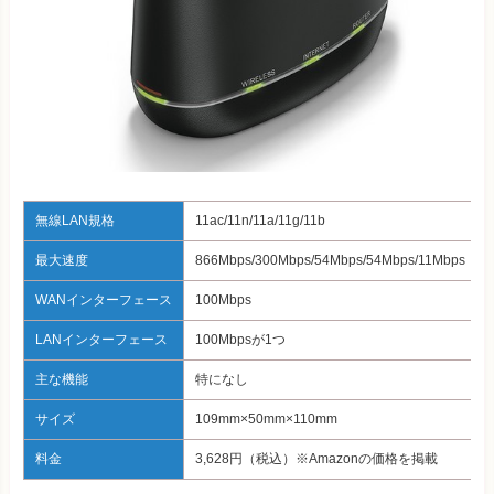
無線LAN規格
11ac/11n/11a/11g/11b
最大速度
866Mbps/300Mbps/54Mbps/54Mbps/11Mb
WANインターフェース
100Mbps
LANインターフェース
100Mbpsが1つ
主な機能
特になし
サイズ
109mm×50mm×110mm
料金
3,628円（税込）※Amazonの価格を掲載