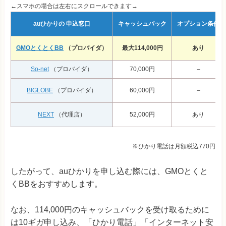
←スマホの場合は左右にスクロールできます→
auひかりの
申込窓口
キャッシュバック
オプション条件
GMOとくとくBB
（プロバイダ）
最大114,000円
あり
So-net
（プロバイダ）
70,000円
–
BIGLOBE
（プロバイダ）
60,000円
–
NEXT
（代理店）
52,000円
あり
※ひかり電話は月額税込770円
したがって、auひかりを申し込む際には、GMOとくと
くBBをおすすめします。
なお、114,000円のキャッシュバックを受け取るために
は10ギガ申し込み、「ひかり電話」「インターネット安