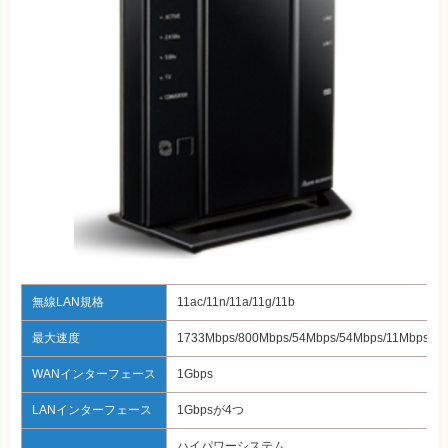
無線LAN規格
11ac/11n/11a/11g/11b
最大速度
1733Mbps/800Mbps/54Mbps/54Mbps/11M
WANインターフェース
1Gbps
LANインターフェース
1Gbpsが4つ
ハイパワーシステム