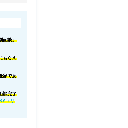
別面談」
にもらえ
低額であ
面談完了
SY（リ