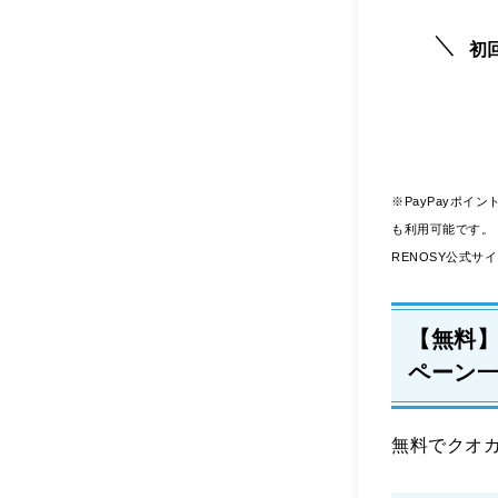
初
※PayPayポイ
も利用可能です。 
RENOSY公式サ
【無料】
ペーン
無料でクオ