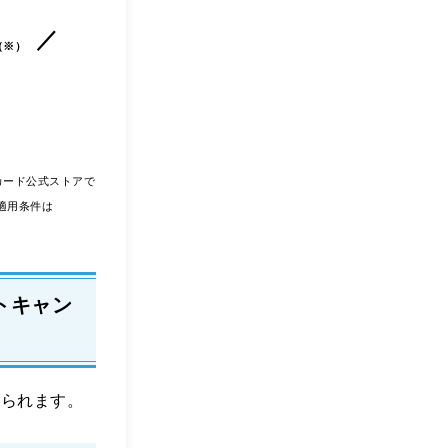
（※）
yカード公式ストアで
適用条件は
トキャン
げられます。