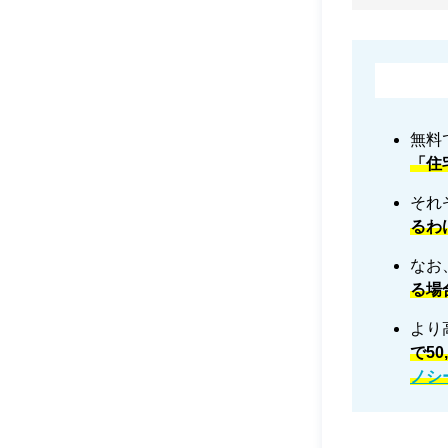
無料
「住
それ
るわ
なお
る場
より
で5
ノシ