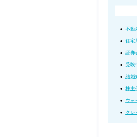
不動
住宅
証券
受験
結婚
株主
ウォ
クレ