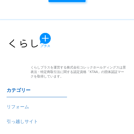
に対する必要かつ適切な監督を行います。 ・当個人情報の
利用目的の通知、開示、内容の訂正・追加または削除、利用
の停止・消去および第三者への提供の停止（「開示等」とい
います。）を受け付けております。開示等の求めは、以下の
「個人情報苦情及び相談窓口」で受け付けます。 ・個人情
報の入力は任意となっております。ただし、ご連絡先が特定
できない場合はお問い合せに適切に回答できない場合がござ
います。 ・クッキーやウェブビーコン等を用いるなどし
て、本人が容易に認識できない方法による個人情報の取得は
行っておりません。 ＜個人情報苦情及び相談窓口＞ 株式会
社コレック 〒171-0022 東京都豊島区南池袋2-32-4 南池袋公
園ビル 個人情報保護管理者：副社長 TEL:03-6825-5022／
くらしプラスを運営する株式会社コレックホールディングスは
景
FAX:03-6825-5023
表法・特定商取引法に関する認定資格「KTAA」の団体認証マー
クを取得しています。
カテゴリー
リフォーム
引っ越しサイト