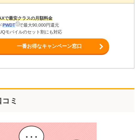
MAXで最安クラスの月額料金
ド
PWDT
で最大90,000円還元
やUQモバイルのセット割にも対応
一番お得なキャンペーン窓口
口コミ