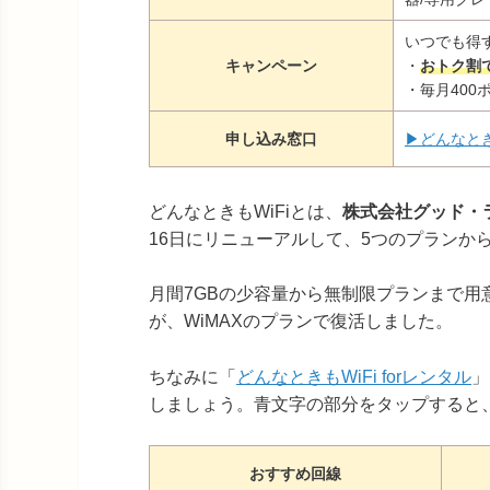
いつでも得
キャンペーン
・
おトク割で
・毎月400
申し込み窓口
▶どんなとき
どんなときもWiFiとは、
株式会社グッド・ラ
16日にリニューアルして、5つのプランか
月間7GBの少容量から無制限プランまで
が、WiMAXのプランで復活しました。
ちなみに「
どんなときもWiFi forレンタル
」
しましょう。青文字の部分をタップすると
おすすめ回線