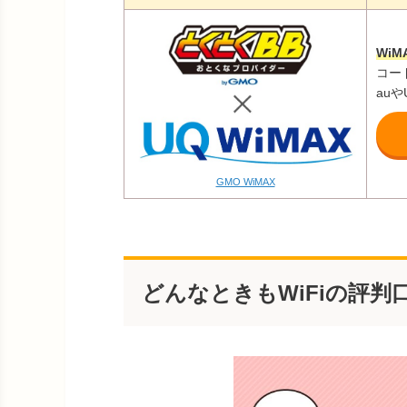
Wi
コー
au
GMO WiMAX
どんなときもWiFiの評判