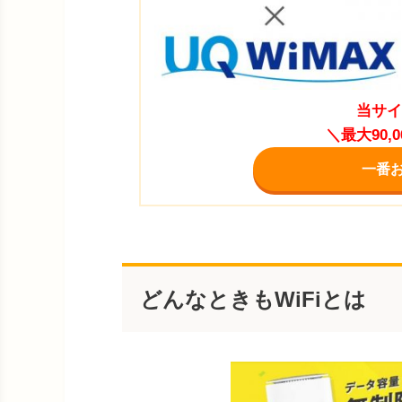
当サイ
＼最大90
一番
どんなときもWiFiとは