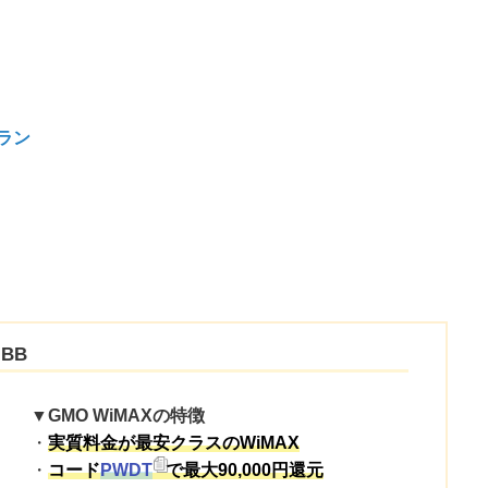
ラン
BB
▼GMO WiMAXの特徴
・
実質料金が最安クラスのWiMAX
・
コード
PWDT
で最大90,000円還元