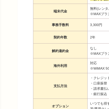
無料(レンタ
端末代金
※MAXプラン
事務手数料
3,300円
契約年数
2年
なし
解約違約金
※MAXプラ
対応
海外利用
※WiMAX
・クレジッ
・口座振替
支払方法
・請求書払
・銀行振込
いつでも得す
オプション
器/専用クレ