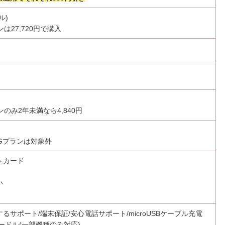
ル)
は27,720円で購入
ンのみ2年未満なら4,840円
 5Gプランは対象外
トカード
い
るサポート/端末保証/安心電話サポート/microUSBケーブル充電
ードル(一部機種のみ対応)