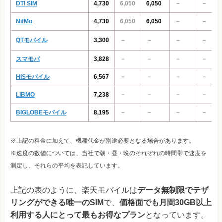
DTI SIM
4,730
6,050
6,050
－
－
NifMo
4,730
6,050
6,050
－
－
QTモバイル
3,300
－
－
－
－
スマモバ
3,828
－
－
－
－
HISモバイル
6,567
－
－
－
－
LIBMO
7,238
－
－
－
－
BIGLOBEモバイル
8,195
－
－
－
－
※上記の料金に加えて、機種代金が別途必要となる場合があります。
※速度の数値については、当社で朝・昼・晩のそれぞれの時間帯で速度を
測定し、それらの平均を表記しています。
上記の表のように、楽天モバイルは
データ無制限でテザ
リングができる唯一のSIM
で、
価格面でも月間30GB以上
利用する人にとって最もお得なプラン
となっています。