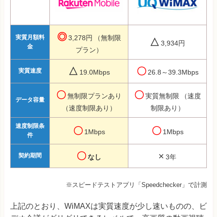
◎
実質月額料
3,278円
（無制限
△
3,934円
金
プラン）
△
〇
実質速度
19.0Mbps
26.8～39.3Mbps
〇
〇
無制限プランあり
実質無制限
（速度
データ容量
（速度制限あり）
制限あり）
速度制限条
〇
〇
1Mbps
1Mbps
件
〇
×
契約期間
なし
3年
※スピードテストアプリ「Speedchecker」で計測
上記のとおり、WiMAXは実質速度が少し速いものの、ビ