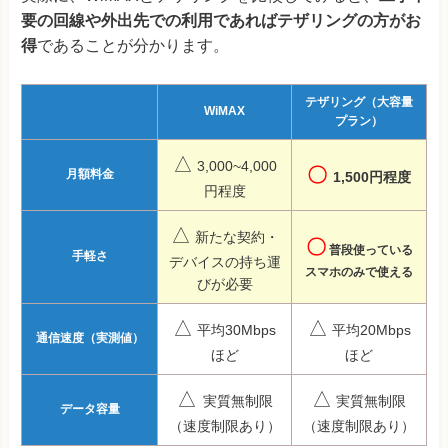
要の回線や外出先での利用であればテザリングの方がお
得
であることが分かります。
テザリング（大容量
WiMAX
プラン）
△
3,000~4,000
〇
月額料金
1,500円程度
円程度
△
新たな契約・
〇
普段使っている
手軽さ
デバイスの持ち運
スマホのみで使える
びが必要
△
△
平均30Mbps
平均20Mbps
通信速度（実測値）
ほど
ほど
△
△
実質無制限
実質無制限
データ容量
（速度制限あり）
（速度制限あり）