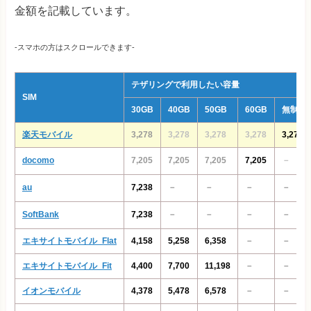
金額を記載しています。
-スマホの方はスクロールできます-
テザリングで利用したい容量
SIM
30GB
40GB
50GB
60GB
無制限
楽天モバイル
3,278
3,278
3,278
3,278
3,278
docomo
7,205
7,205
7,205
7,205
－
au
7,238
－
－
－
－
SoftBank
7,238
－
－
－
－
エキサイトモバイル_Flat
4,158
5,258
6,358
－
－
エキサイトモバイル_Fit
4,400
7,700
11,198
－
－
イオンモバイル
4,378
5,478
6,578
－
－