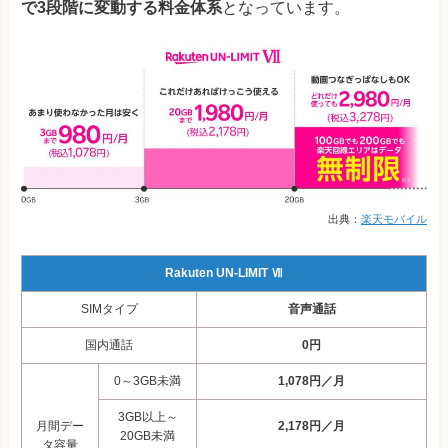
で3段階に変動する料金体系
となっています。
出典：
楽天モバイル
Rakuten UN-LIMIT Ⅶ
SIMタイプ
音声通話
国内通話
0円
0～3GB未満
1,078円／月
3GB以上～
月間デー
2,178円／月
20GB未満
タ容量