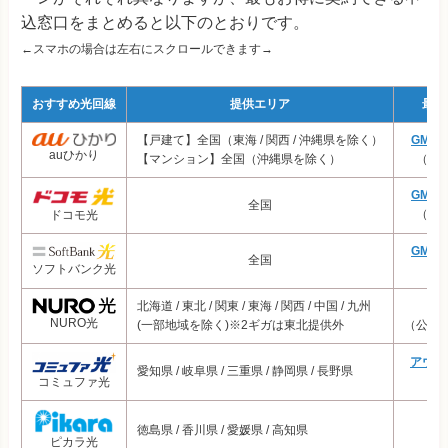
込窓口をまとめると以下のとおりです。
←スマホの場合は左右にスクロールできます→
おすすめ光回線
提供エリア
最安
【戸建て】全国（東海 / 関西 / 沖縄県を除く）
GMO
auひかり
【マンション】全国（沖縄県を除く）
（プ
GMO
全国
（プ
ドコモ光
GMO
全国
ソフトバンク光
（
北海道 / 東北 / 関東 / 東海 / 関西 / 中国 / 九州
N
NURO光
(一部地域を除く)※2ギガは東北提供外
（公式
アウン
愛知県 / 岐阜県 / 三重県 / 静岡県 / 長野県
（
コミュファ光
徳島県 / 香川県 / 愛媛県 / 高知県
（
ピカラ光