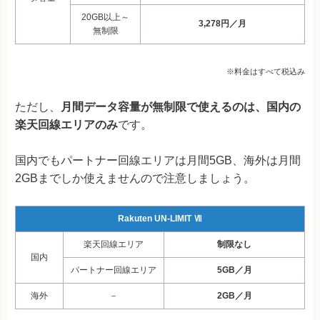
20GB以上～
3,278円／月
無制限
※料金はすべて税込み
ただし、
月間データ容量が無制限で使えるのは、国内の
楽天回線エリアのみ
です。
国内でもパートナー回線エリアは月間5GB、海外は月間
2GBまでしか使えませんので注意しましょう。
Rakuten
UN-LIMIT Ⅶ
楽天回線エリア
制限なし
国内
パートナー回線エリア
5GB／月
海外
－
2GB／月