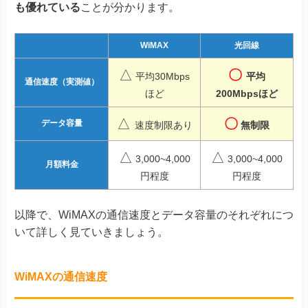
も優れている
ことが分かります。
WiMAX
光回線
△
〇
平均30Mbps
平均
通信速度（実測値）
ほど
200Mbpsほど
△
〇
データ容量
速度制限あり
無制限
△
△
3,000~4,000
3,000~4,000
月額料金
円程度
円程度
以降で、WiMAXの通信速度とデータ容量のそれぞれにつ
いて詳しく見ていきましょう。
WiMAXの通信速度