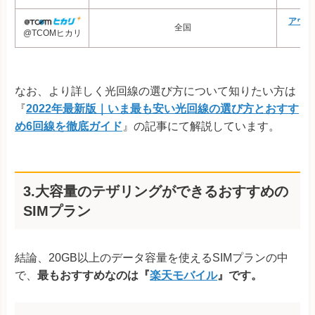
アウン
全国
@TCOMヒカリ
（
なお、より詳しく光回線の選び方について知りたい方は
『
2022年最新版｜いま最も安い光回線の選び方とおすす
め6回線を徹底ガイド
』の記事にて解説しています。
3.大容量のテザリングができるおすすめの
SIMプラン
結論、20GB以上のデータ容量を使えるSIMプランの中
で、
最もおすすめなのは『
楽天モバイル
』です。