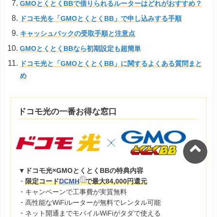
GMOとくとくBBで借りられるルーターはどれがおすすめ？
ドコモ光を「GMOとくとくBB」で申し込みする手順
キャッシュバックの受取手順と注意点
GMOとくとくBBなら初期設定も超簡単
ドコモ光と「GMOとくとくBB」に関するよくある質問まと
め
ドコモ光の一番お得な窓口
▼ドコモ光×GMOとくとくBBの特典内容
・
限定コード
DCMH
で最大84,000円還元
・キャンペーンで工事費が実質無料
・高性能なWiFiルーターが無料でレンタル可能
・ネット開通までモバイルWiFiがタダで使える