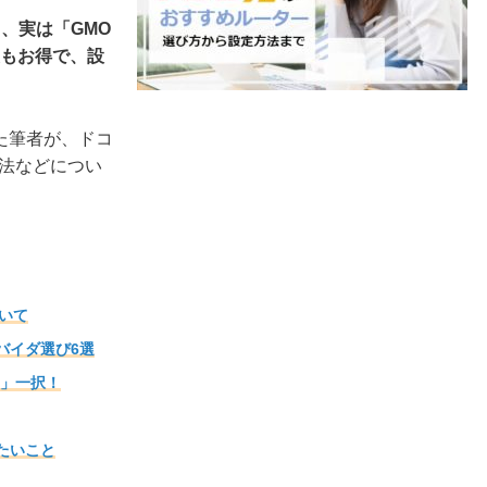
、実は「GMO
最もお得で、設
た筆者が、ドコ
方法などについ
ついて
バイダ選び6選
B」一択！
したいこと