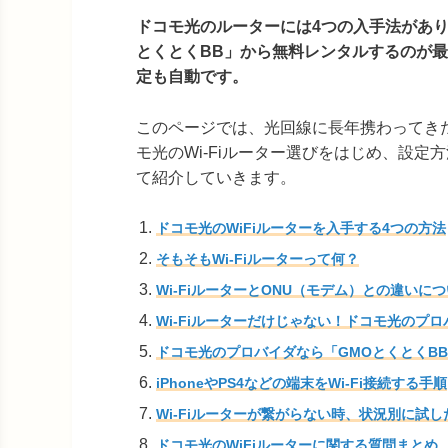
ドコモ光のルーターには4つの入手法があり
とくとくBB」から無料レンタルするのが
定も自動です。
このページでは、光回線に長年携わってき
モ光のWi-Fiルーター選びをはじめ、設定
て紹介していきます。
ドコモ光のWiFiルーターを入手する4つの方法
そもそもWi-Fiルーターって何？
Wi-FiルーターとONU（モデム）との違いに
Wi-Fiルーターだけじゃない！ドコモ光のプロ
ドコモ光のプロバイダなら「GMOとくとくB
iPhoneやPS4などの端末をWi-Fi接続する手順
Wi-Fiルーターが繋がらない時、状況別に試
ドコモ光のWiFiルーターに関する質問まとめ