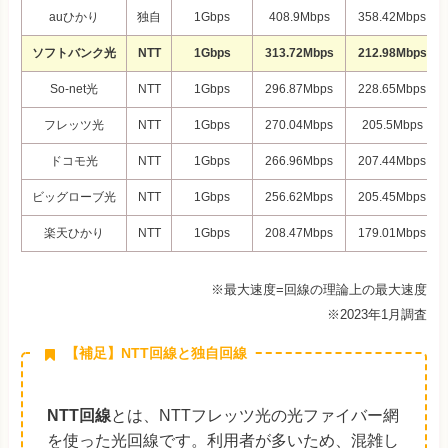
auひかり
独自
1Gbps
408.9Mbps
358.42Mbps
ソフトバンク光
NTT
1Gbps
313.72Mbps
212.98Mbps
So-net光
NTT
1Gbps
296.87Mbps
228.65Mbps
フレッツ光
NTT
1Gbps
270.04Mbps
205.5Mbps
ドコモ光
NTT
1Gbps
266.96Mbps
207.44Mbps
ビッグローブ光
NTT
1Gbps
256.62Mbps
205.45Mbps
楽天ひかり
NTT
1Gbps
208.47Mbps
179.01Mbps
※最大速度=回線の理論上の最大速度
※2023年1月調査
【補足】NTT回線と独自回線
NTT回線
とは、NTTフレッツ光の光ファイバー網
を使った光回線です。利用者が多いため、混雑し