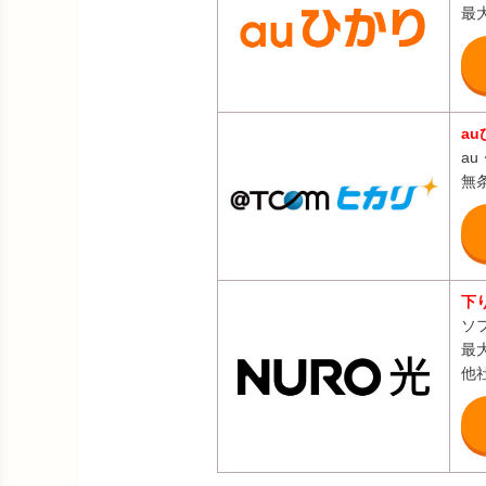
最大
a
a
無
下
ソ
最
他