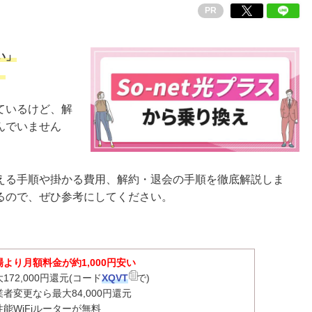
PR
い」
」
ているけど、解
んでいません
える手順や掛かる費用、解約・退会の手順を徹底解説しま
るので、ぜひ参考にしてください。
場より月額料金が約1,000円安い
172,000円還元(コード
XQVT
で)
業者変更なら最大84,000円還元
性能WiFiルーターが無料