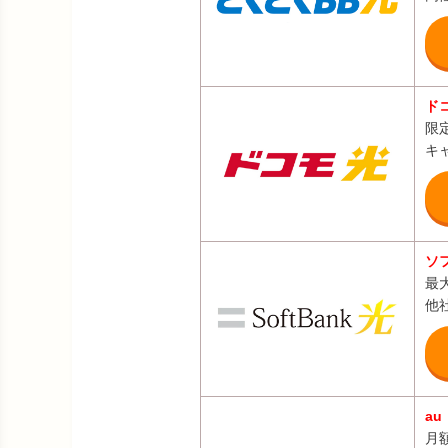
ド
限
キ
ソ
最
他社
a
月