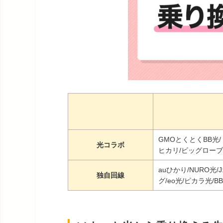
GMOとくとくBB光
光コラボ
ヒカリ/ビッグロー
auひかり/NURO光
独自回線
グ/eo光/ピカラ光/BB