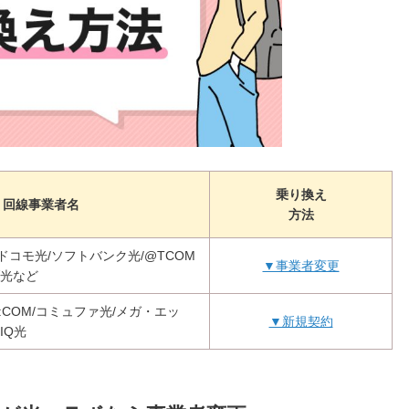
乗り換え
回線事業者名
方法
/ドコモ光/ソフトバンク光/@TCOM
▼事業者変更
ブ光など
/J:COM/コミュファ光/メガ・エッ
▼新規契約
IQ光