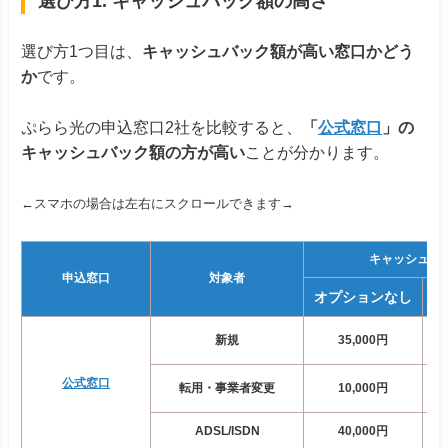
選び方1. キャッシュバック額の高さ
選び方1つ目は、
キャッシュバック額が
高い窓口かどう
か
です。
ぷらら光の申込窓口2社を比較すると、
「
公式窓口
」の
キャッシュバック額の方が高い
ことが分かります。
←スマホの場合は左右にスクロールできます→
キャッシュバ
申込窓口
対象者
オプションなし
オ
新規
35,000円
公式窓口
転用・事業者変更
10,000円
ADSL/ISDN
40,000円