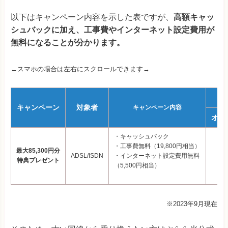
以下はキャンペーン内容を示した表ですが、
高額キャッ
シュバックに加え、工事費やインターネット設定費用が
無料になることが分かります。
←スマホの場合は左右にスクロールできます→
キャンペーン
対象者
キャンペーン内容
オプ
・キャッシュバック
・工事費無料（19,800円相当）
最大85,300円分
ADSL/ISDN
・インターネット設定費用無料
4
特典プレゼント
（5,500円相当）
※2023年9月現在