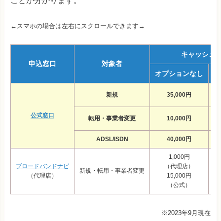
ことが分かります。
←スマホの場合は左右にスクロールできます→
キャッシュ
申込窓口
対象者
オプションなし
オ
新規
35,000円
公式窓口
転用・事業者変更
10,000円
ADSL/ISDN
40,000円
1,000円
ブロードバンドナビ
（代理店）
新規・転用・事業者変更
（代理店）
15,000円
（公式）
※2023年9月現在