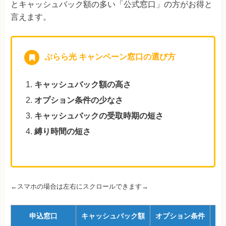
とキャッシュバック額の多い「公式窓口」の方がお得と
言えます。
ぷらら光 キャンペーン窓口の選び方
キャッシュバック額の高さ
オプション条件の少なさ
キャッシュバックの受取時期の短さ
縛り時間の短さ
←スマホの場合は左右にスクロールできます→
申込窓口
キャッシュバック額
オプション条件
キ