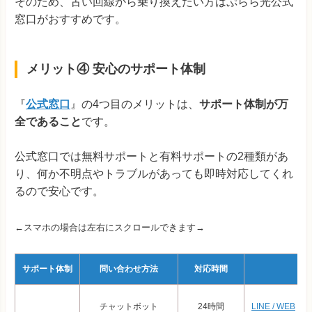
そのため、古い回線から乗り換えたい方はぷらら光公式
窓口がおすすめです。
メリット④ 安心のサポート体制
『
公式窓口
』の4つ目のメリットは、
サポート体制が万
全であること
です。
公式窓口では無料サポートと有料サポートの2種類があ
り、何か不明点やトラブルがあっても即時対応してくれ
るので安心です。
←スマホの場合は左右にスクロールできます→
サポート体制
問い合わせ方法
対応時間
問
チャットボット
24時間
LINE / WEB