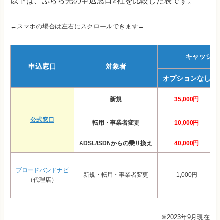
以下は、ぷらら光の申込窓口2社を比較した表です。
←スマホの場合は左右にスクロールできます→
キャッシュ
申込窓口
対象者
オプションなし
新規
35,000円
公式窓口
転用・事業者変更
10,000円
ADSL/ISDNからの乗り換え
40,000円
ブロードバンドナビ
新規・転用・事業者変更
1,000円
（代理店）
※2023年9月現在