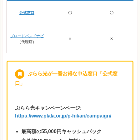
公式窓口
〇
〇
ブロードバンドナビ
✕
✕
（代理店）
ぷらら光が一番お得な申込窓口「公式窓
口」
ぷらら光キャンペーンページ:
https://www.plala.or.jp/p-hikari/campaign/
最高額の55,000円キャッシュバック