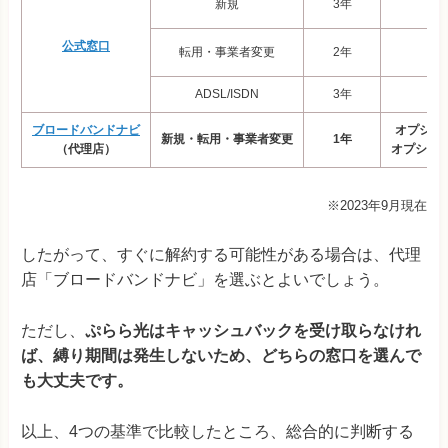
新規
3年
3
公式窓口
転用・事業者変更
2年
1
ADSL/ISDN
3年
4
ブロードバンドナビ
オプション
新規・転用・事業者変更
1年
（代理店）
オプション
※2023年9月現在
したがって、すぐに解約する可能性がある場合は、代理
店「ブロードバンドナビ」を選ぶとよいでしょう。
ただし、
ぷらら光はキャッシュバックを受け取らなけれ
ば、縛り期間は発生しないため、どちらの窓口を選んで
も大丈夫です。
以上、4つの基準で比較したところ、総合的に判断する