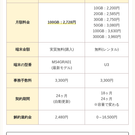
10GB：2,200円
20GB：2,585円
30GB：2,750円
月額料金
100GB：2,728円
50GB：3,080円
100GB：3,630円
300GB：3,960円
端末金額
実質無料(購入)
無料(レンタル)
MS4GRA01
端末の型番
U3
(最新モデル)
事務手数料
3,300円
3,300円
18ヶ月
24ヶ月
契約期間
24ヶ月
(自動更新)
※容量で変わる
解約違約金
2,480円
0～16,500円