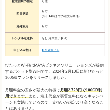
配送住所の指定
可能
対応
即日発送
(平日14時までの注文が条件)
海外利用
対応
レンタル返送料
なし(端末買い取り)
申し込み窓口
▶公式サイト
ぴたっとWi-FiはMAYAビジネスソリューションズが提供
するポケット型WiFiです。2024年2月13日に新ぴたっと
100GBプランをリリースしました。
月額料金の安さが最大の特徴で
月額2,728円で100GB利
用できます。
また、端末代金が実質無料になるキャンペ
ーンも実施しているので、支払いが想定より高くなるこ
とはありません。