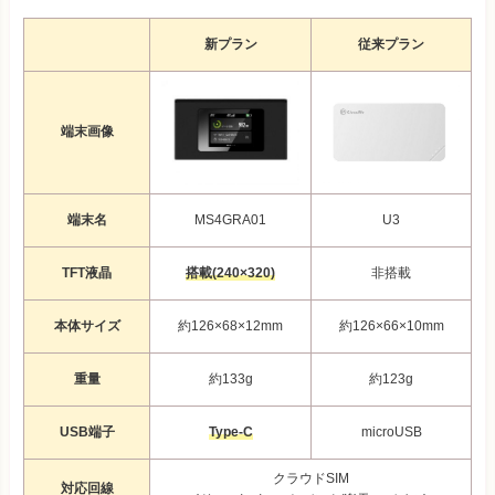
新プラン
従来プラン
端末画像
端末名
MS4GRA01
U3
TFT液晶
搭載(240×320)
非搭載
本体サイズ
約126×68×12mm
約126×66×10mm
重量
約133g
約123g
USB端子
Type-C
microUSB
クラウドSIM
対応回線