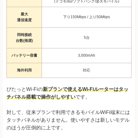
(ドコモ/au/ソフトバンク/楽天モバイル)
最大
下り150Mbps / 上り50Mbps
通信速度
同時接続
5台
台数(推奨)
バッテリー容量
3,000mAh
海外利用
対応
ぴたっとWi-Fiの
新プランで使えるWi-Fiルーターはタッ
チパネル搭載で操作がしやすい
です。
対して、従来プランで利用できるモバイルWiFi端末には
タッチパネルがありません。使いやすさは新しいモデル
のほうが圧倒的に上です。