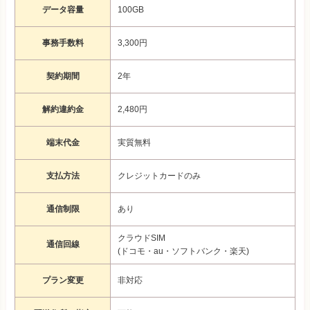
データ容量
100GB
事務手数料
3,300円
契約期間
2年
解約違約金
2,480円
端末代金
実質無料
支払方法
クレジットカードのみ
通信制限
あり
クラウドSIM
通信回線
(ドコモ・au・ソフトバンク・楽天)
プラン変更
非対応