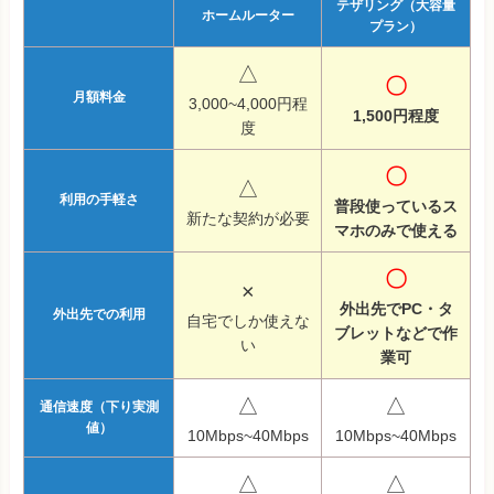
テザリング（大容量
ホームルーター
プラン）
△
〇
月額料金
3,000~4,000円程
1,500円程度
度
〇
△
利用の手軽さ
普段使っているス
新たな契約が必要
マホのみで使える
〇
×
外出先でPC・タ
外出先での利用
自宅でしか使えな
ブレットなどで作
い
業可
△
△
通信速度（下り実測
値）
10Mbps~40Mbps
10Mbps~40Mbps
△
△