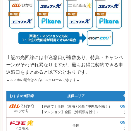
IIJmioひかり
4,358円 (5,01
DTI光
5,201円 (5,36
＠TCOMヒカリ
4,371円 (4,59
＠nifty光
4,735円 (5,28
3年
上記の光回線には申込窓口が複数あり、特典・キャンペ
光回線
ーンがそれぞれ異なりますが、最もお得に契約できる申
戸建て
込窓口をまとめると以下のとおりです。
フレッツ光 東日本
7,064円
←スマホの場合は左右にスクロールできます→
エキサイト光
4,827円
おすすめ光回線
提供エリア
最安
ぷらら光
5,830円
【戸建て】全国（東海 / 関西 / 沖縄県を除く）
GMO
auひかり
スマホセット割
なし
【マンション】全国（沖縄県を除く）
（プ
U-NEXT光
5,445円
GMO
おてがる光
4,800円
全国
（プ
ドコモ光