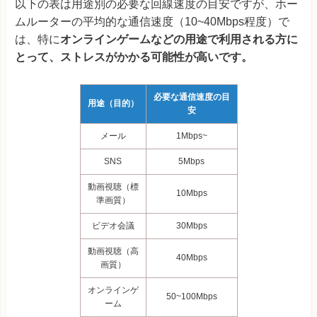
以下の表は用途別の必要な回線速度の目安ですが、ホー
ムルーターの平均的な通信速度（10~40Mbps程度）で
は、特に
オンラインゲームなどの用途で利用される方に
とって、ストレスがかかる可能性が高いです。
必要な通信速度の目
用途（目的）
安
メール
1Mbps~
SNS
5Mbps
動画視聴（標
10
Mbps
準画質）
ビデオ会議
30Mbps
動画視聴（高
40Mbps
画質）
オンラインゲ
50~100Mbps
ーム