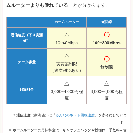
ムルーターよりも優れている
ことが分かります。
ホームルーター
光回線
△
〇
通信速度（下り実測
値）
10~40Mbps
100~300Mbps
△
〇
データ容量
実質無制限
無制限
（速度制限あり）
△
△
月額料金
3,000~4,000円程
3,000~4,000円程
度
度
※ 通信速度（実測値）は『
みんなのネット回線速度
』を参考にしていま
す。
※ ホームルーターの月額料金は、キャッシュバックや機種代・手数料を含