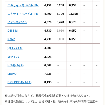
エキサイトモバイル_Flat
4,158
5,258
6,358
－
－
エキサイトモバイル_Fit
4,400
7,700
11,198
－
－
イオンモバイル
4,378
5,478
6,578
－
－
DTI SIM
4,730
6,050
6,050
－
－
NifMo
4,730
6,050
6,050
－
－
QTモバイル
3,300
－
－
－
－
スマモバ
3,828
－
－
－
－
HISモバイル
6,567
－
－
－
－
LIBMO
7,238
－
－
－
－
BIGLOBEモバイル
8,195
－
－
－
－
※上記の料金に加えて、機種代金が別途必要となる場合があります。
※速度の数値については、当社で朝・昼・晩のそれぞれの時間帯で速度を