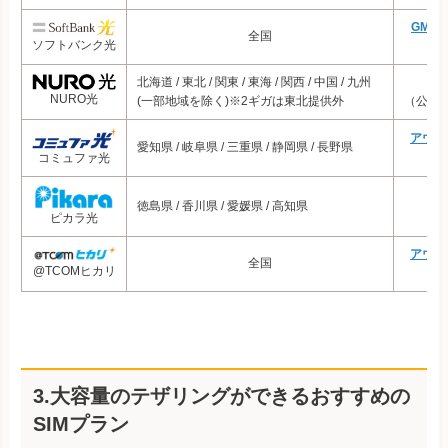
とくとくBB光
5,343円
GMO
全国
ソフトバンク光
（
楽天ひかり
5,854円
北海道 / 東北 / 関東 / 東海 / 関西 / 中国 / 九州
N
NURO光
(一部地域を除く)※2ギガは東北提供外
（公式
アウン
愛知県 / 岐阜県 / 三重県 / 静岡県 / 長野県
（
コミュファ光
徳島県 / 香川県 / 愛媛県 / 高知県
（
ピカラ光
アウン
全国
@TCOMヒカリ
（
3.大容量のテザリングができるおすすめの
SIMプラン