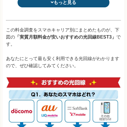
もっと見る
もっと見る
So-net光プラス
4,296円 (4,84
auひかり ちゅら
(沖縄エリア限定)
4,029円 (5,12
この料金調査をスマホキャリア別にまとめたものが、下
図の
「実質月額料金が安いおすすめの光回線BEST3」
で
@TCOMヒカリ
4,041円 (4,59
す。
メガ・エッグ
(中国エリア限定)
3,784円 (4,33
あなたにとって最も安く利用できる光回線がわかります
ピカラ光
(四国エリア限定)
3,530円 (4,21
ので、ぜひ確認してみてください。
eo光
(関西エリア限定)
3,695円 (4,51
※1：ひかり電話の加入が条件
※料金はすべて税込み
@nifty光
4,735円 (5,28
表の補足説明
BBIQ
(九州エリア限定)
3,805円 (4,35
・新規申込で3年間利用する際に最安値になる方法で算定
・
キャッシュバック額は81社調査し、最もお得な申込窓口で申
AsahiNet光
4,402円 (4,90
し込んだ場合の額で算定
・カッコ内はスマホセット割をし