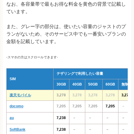
なお、各容量帯で最もお得な料金を黄色の背景で記載し
ています。
また、グレー字の部分は、使いたい容量のジャストのプ
ランがないため、そのサービス中でも一番安いプランの
金額を記載しています。
-スマホの方はスクロールできます-
テザリングで利用したい容量
SIM
30GB
40GB
50GB
60GB
無制限
楽天モバイル
3,278
3,278
3,278
3,278
3,278
docomo
7,205
7,205
7,205
7,205
－
au
7,238
－
－
－
－
SoftBank
7,238
－
－
－
－