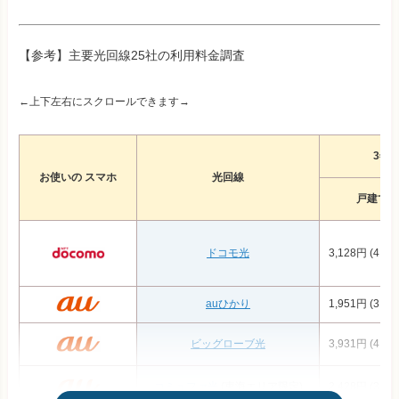
【参考】主要光回線25社の利用料金調査
←上下左右にスクロールできます→
3年
お使いの スマホ
光回線
戸建て
ドコモ光
3,128円 (4,22
auひかり
1,951円 (3,32
ビッグローブ光
3,931円 (4,59
コミュファ光
(東海エリア限定)
2,428円 (3,19