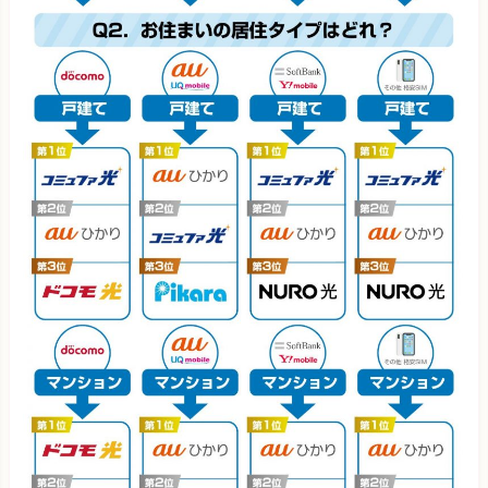
DTI光
4,046円 (5,36
ない場合の実質月額料金
・auとSoftBankのセット割は「光
回線＋光電話」が適用条件となるため、光電話の料金も含め
J:COM NET 光
3,660円 (4,21
て算定
・スマホセット割引は最大額・1人分の適用で算定
・
フレッツ光のプロバイダはBB.エキサイト（月額550円）で
算定
・UQモバイルは「auひかり」のみの実質月額料金を記
NURO光
2,525円
(3,62
載
※キャンペーン内容や料金は変わる可能性がありますので、必ず
ソフトバンク光
4,345円
(4,89
公式ページで確認してください。
3年
お使いの 格安SIM
光回線
戸建て
auひかり
2,193円 (3,32
ソフトバンク光
4,257円 (4,89
NURO光
2,147円 (3,62