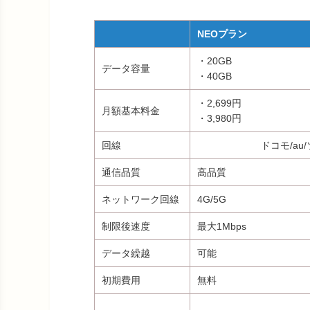
NEOプラン
・20GB
データ容量
・40GB
・2,699円
月額基本料金
・3,980円
回線
ドコモ/au
通信品質
高品質
ネットワーク回線
4G/5G
制限後速度
最大1Mbps
データ繰越
可能
初期費用
無料