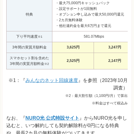
・最大75,000円キャッシュバック
・設定サポートが1回無料
特典
・オプション申し込みで最大50,000円還元
・2カ月無料体験
・他社違約金を最大6万円まで還元
下り平均速度
581.07Mbps
※1
3年間の実質月額料金
3,625円
3,247円
スマホセット割を含めた
2,525円
2,147円
3年間の実質月額料金
※2
※1：『
みんなのネット回線速度
』を参照（2023年10月
調査）
※2：最大割引額（1,100円/月）で算出
※料金はすべて税込み
なお、『
NURO光 公式特設サイト
』からNURO光を申し
込むと、いつ解約しても契約解除料が0円になる特典
や、最長2カ月の無料体験がついてきます。