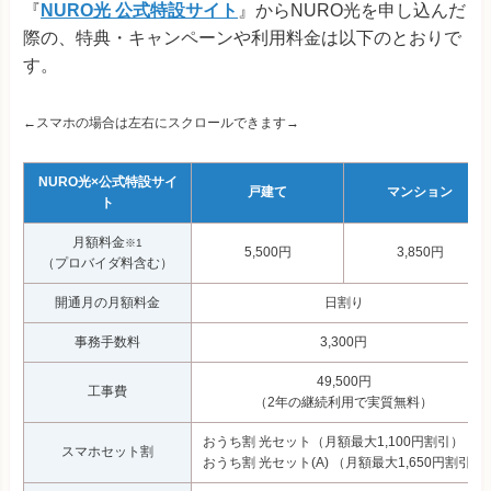
『
NURO光 公式特設サイト
』からNURO光を申し込んだ
際の、特典・キャンペーンや利用料金は以下のとおりで
す。
←スマホの場合は左右にスクロールできます→
NURO光×公式特設サイ
戸建て
マンション
ト
月額料金
※1
5,500円
3,850円
（プロバイダ料含む）
開通月の月額料金
日割り
事務手数料
3,300円
49,500円
工事費
（2年の継続利用で実質無料）
おうち割 光セット（月額最大1,100円割引）
スマホセット割
おうち割 光セット(A) （月額最大1,650円割引）