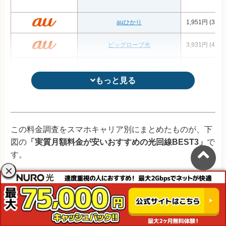
auひかり
1,951円 (3,32
ビッグローブ光
3,931円 (4,59
コミュファ光
(東海エリア限定)
2,428円 (3,19
もっと見る
もっと見る
So-net光プラス
4,296円 (4,84
auひかり ちゅら
(沖縄エリア限定)
4,029円 (5,12
この料金調査をスマホキャリア別にまとめたものが、下
図の
「実質月額料金が安いおすすめの光回線BEST3」
で
@TCOMヒカリ
4,041円 (4,59
す。
メガ・エッグ
(中国エリア限定)
3,784円 (4,33
あなたにとって最も安く利用できる光回線がわかります
ピカラ光
(四国エリア限定)
3,530円 (4,21
ので、ぜひ確認してみてください。
eo光
(関西エリア限定)
3,695円 (4,51