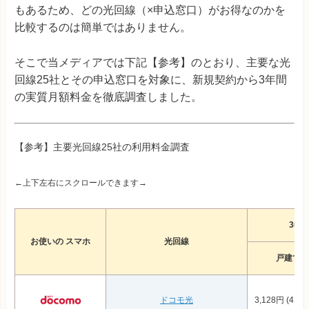
もあるため、どの光回線（×申込窓口）がお得なのかを
比較するのは簡単ではありません。
そこで当メディアでは下記【参考】のとおり、主要な光
回線25社とその申込窓口を対象に、新規契約から3年間
の実質月額料金を徹底調査しました。
【参考】主要光回線25社の利用料金調査
←上下左右にスクロールできます→
3年
お使いの スマホ
光回線
戸建て
ドコモ光
3,128円 (4,22