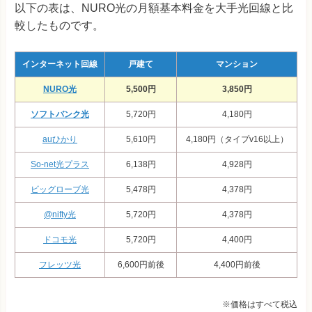
以下の表は、NURO光の月額基本料金を大手光回線と比
較したものです。
インターネット回線
戸建て
マンション
NURO光
5,500円
3,850円
ソフトバンク光
5,720円
4,180円
auひかり
5,610円
4,180円（タイプv16以上）
So-net光プラス
6,138
円
4,928
円
ビッグローブ光
5,478
円
4,378
円
@nifty光
5,720
円
4,378
円
ドコモ光
5,720
円
4,400
円
フレッツ光
6,600円前後
4,400円前後
※価格はすべて税込