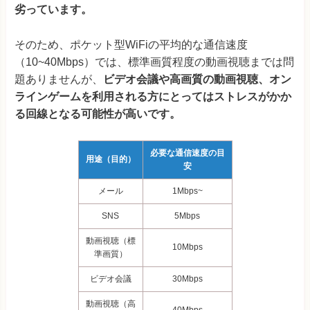
劣っています。
そのため、ポケット型WiFiの平均的な通信速度
（10~40Mbps）では、標準画質程度の動画視聴までは問
題ありませんが、
ビデオ会議や高画質の動画視聴、オン
ラインゲームを利用される方にとってはストレスがかか
る回線となる可能性が高いです。
必要な通信速度の目
用途（目的）
安
メール
1Mbps~
SNS
5Mbps
動画視聴（標
10
Mbps
準画質）
ビデオ会議
30Mbps
動画視聴（高
40Mbps