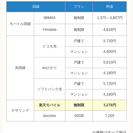
回線
プラン
料金
WiMAX
無制限
1,375～4,807円
モバイル回線
Y!mobile
無制限
4,818円
戸建て
5,720円
ドコモ光
マンション
4,400円
戸建て
5,610円
光回線
auひかり
マンション
4,180円
戸建て
5,720円
ソフトバンク光
マンション
4,180円
楽天モバイル
無制限
3,278円
テザリング
docomo
60GB
7,205
※価格はすべて税込