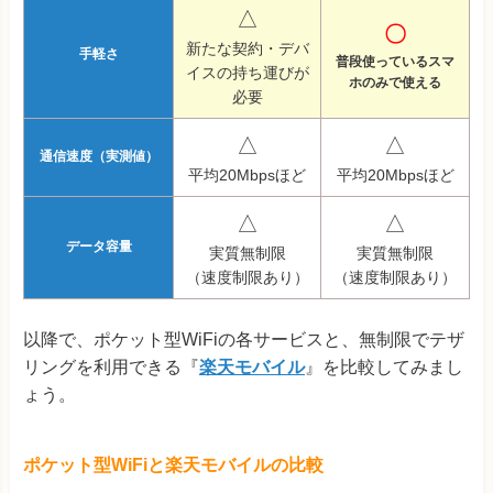
△
〇
新たな契約・デバ
手軽さ
普段使っているスマ
イスの持ち運びが
ホのみで使える
必要
△
△
通信速度（実測値）
平均20Mbpsほど
平均20Mbpsほど
△
△
データ容量
実質無制限
実質無制限
（速度制限あり）
（速度制限あり）
以降で、ポケット型WiFiの各サービスと、無制限でテザ
リングを利用できる『
楽天モバイル
』を比較してみまし
ょう。
ポケット型WiFiと楽天モバイルの比較