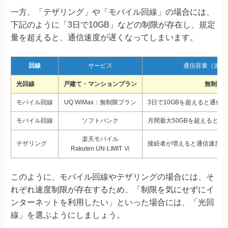
一方、「テザリング」や「モバイル回線」の場合には、
下記のように「3日で10GB」などの制限が存在し、規定
量を超えると、通信速度が遅くなってしまいます。
回線
サービス
通信容量（速度
光回線
戸建て・マンションプラン
無制限
モバイル回線
UQ WiMax：無制限プラン
3日で10GBを超えると通信速
モバイル回線
ソフトバンク
月間最大50GBを超えると通信
楽天モバイル
テザリング
接続者が増えると通信速度が1
Rakuten UN-LIMIT Ⅵ
このように、モバイル回線やテザリングの場合には、そ
れぞれ速度制限が存在するため、「制限を気にせずにイ
ンターネットを利用したい」といった場合には、「光回
線」を選ぶようにしましょう。