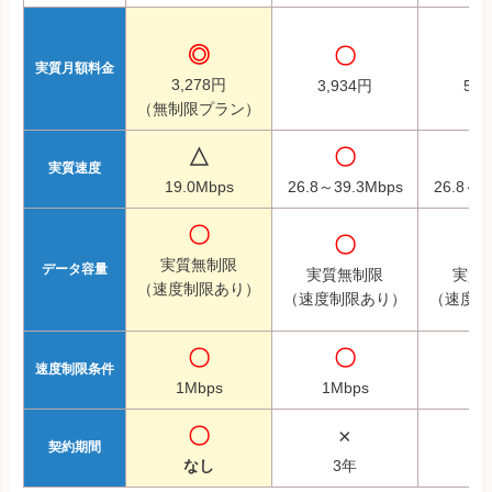
◎
〇
実質月額料金
3,278円
3,934円
5,7
（無制限プラン）
△
〇
実質速度
19.0Mbps
26.8～39.3Mbps
26.8～3
〇
〇
実質無制限
データ容量
実質無制限
実質
（速度制限あり）
（速度制限あり）
（速度制
〇
〇
速度制限条件
1Mbps
1Mbps
1M
〇
×
契約期間
なし
3年
2