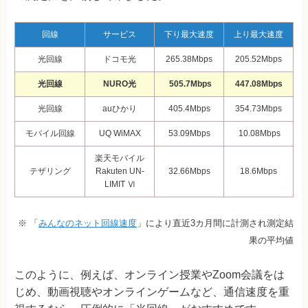
回線
サービス
下り最大速度
上り最大速度
光回線
ドコモ光
265.38Mbps
205.52Mbps
光回線
NURO光
505.7Mbps
447.08Mbps
光回線
auひかり
405.4Mbps
354.73Mbps
モバイル回線
UQ WiMAX
53.09Mbps
10.08Mbps
楽天モバイル
テザリング
Rakuten UN-
32.66Mbps
18.6Mbps
LIMIT Ⅵ
※ 「
みんなのネット回線速度
」により直近3カ月間に計測され測定結
果の平均値
このように、例えば、オンライン授業やZoom会議をは
じめ、動画視聴やオンラインゲームなど、通信速度を重