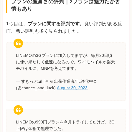
プランの豊富さの評判｜2プランは魅力だが苦
情もあり
1つ目は、
プランに関する評判です。
良い評判がある反
面、悪い評判も多く見られました。
LINEMOの3Gプランに加入してますが、毎月20日頃
に使い果たして低速になるので、ワイモバイルか楽天
モバイルに、MNPを考えてます。
— すきっぷ◢ ￨⁴⁶ ＠出荷作業者/TL浄化中⚙️
(@chance_and_luck)
August 30, 2023
LINEMOの990円プランを今月トライしてたけど、3G
上限は余裕で無理でした。