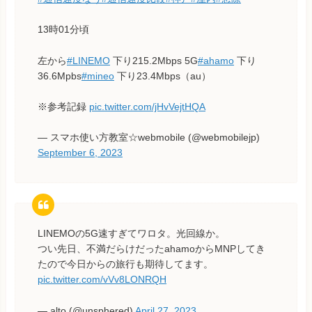
13時01分頃
左から
#LINEMO
下り215.2Mbps 5G
#ahamo
下り
36.6Mpbs
#mineo
下り23.4Mbps（au）
※参考記録
pic.twitter.com/jHvVejtHQA
— スマホ使い方教室☆webmobile (@webmobilejp)
September 6, 2023
LINEMOの5G速すぎてワロタ。光回線か。
つい先日、不満だらけだったahamoからMNPしてき
たので今日からの旅行も期待してます。
pic.twitter.com/vVv8LONRQH
— alto (@unsphered)
April 27, 2023