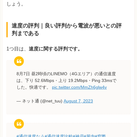
しょう。
速度の評判｜良い評判から電波が悪いとの評
判まである
1つ目は、
速度に関する評判です。
8月7日 昼2時頃のLINEMO（4Gエリア）の通信速度
は、下り 52.6Mbps・上り 19.2Mbps・Ping 33msで
した。快適です。
pic.twitter.com/MmZh6glw4v
— ネット通 (@net_tuu)
August 7, 2023
#通信速度なう
#通信速度比較
#神戸
#屋内
#窓際