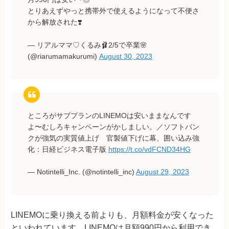
とりあえずやっと携帯外で使えるようになって不便さ
から解放された❣️
— リアルママ♡くるみ🩰2/5で卒業🌸
(@riarumamakurumi)
August 30, 2023
ところがサブプランのLINEMOは安いままなんです
よ〜むしろキャンペーンがかしましい。／ソフトバン
クが強気の実質値上げ 官製値下げに幕、囲い込み強
化：日経ビジネス電子版
https://t.co/vdFCND34HG
— Notintelli_Inc. (@notintelli_inc)
August 29, 2023
LINEMOに乗り換える前よりも、月額料金が安くなった
といわれています。LINEMOは月額990円から利用でき