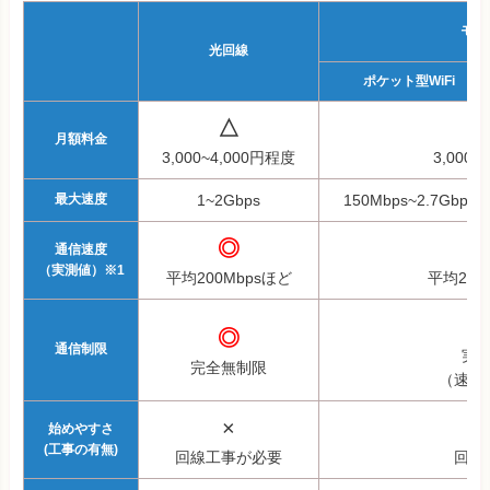
モバ
光回線
ポケット型WiFi
△
月額料金
3,000~4,000円程度
3,000~
最大速度
1~2Gbps
150Mbps~2.7Gbps
◎
通信速度
（実測値）※1
平均200Mbpsほど
平均20~
◎
通信制限
実
完全無制限
（速度
×
始めやすさ
(工事の有無)
回線工事が必要
回線