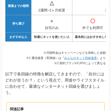
△
開通までの期間
2週間~1ヶ月程度
2~
×
〇
持ち運び
自宅のみ
外でも利用可
おすすめな人
快適にネットを使いたい人
基本的にはおすすめしない
※月額料金はキャンペーンなどを加味した金額
※1 通信速度（実測値）は『
みんなのネット回線速度
』より
※2 契約プランやCATVによって異なる
以下で各回線の特徴を解説してきますので、「自分には
どれが合うか？」という視点で、用途やライフスタイル
に合わせて、最適なインターネット回線を選びましょ
う。
関連記事