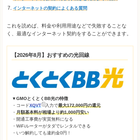
インターネットの契約によくある質問
これを読めば、料金や利用用途などで失敗することな
く、最適なインターネット契約をすることができます。
【2026年8月】おすすめの光回線
▼GMOとくとくBB光の特徴
・コード
XQVT
入力で
最大172,000円の還元
・
月額基本料が相場より約1,000円安い
・開通工事費が実質無料になる
・WiFiルーターがタダでレンタルできる
・いつ解約しても違約金0円！