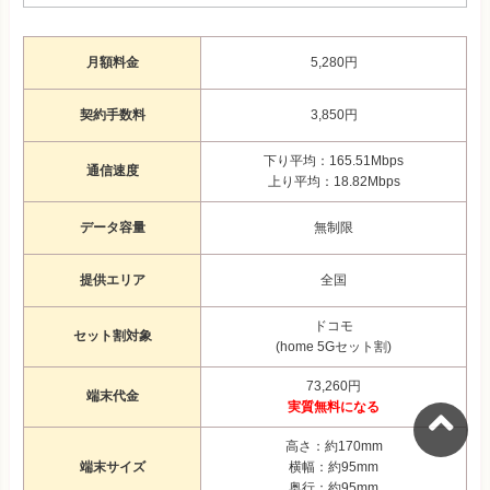
月額料金
5,280円
契約手数料
3,850円
下り平均：165.51Mbps
通信速度
上り平均：18.82Mbps
データ容量
無制限
提供エリア
全国
ドコモ
セット割対象
(home 5Gセット割)
73,260円
端末代金
実質無料になる
高さ：約170mm
端末サイズ
横幅：約95mm
奥行：約95mm