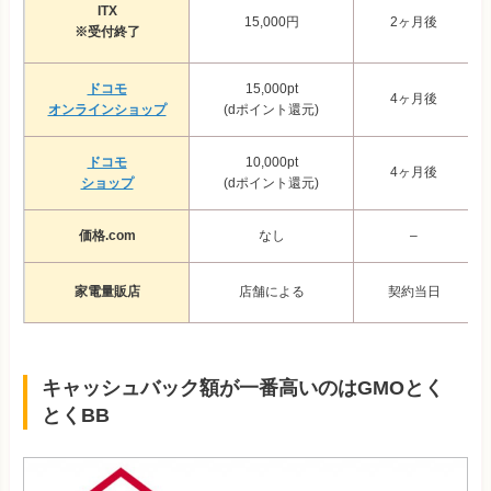
ITX
15,000円
2ヶ月後
※受付終了
ドコモ
15,000pt
4ヶ月後
オンラインショップ
(dポイント還元)
ドコモ
10,000pt
4ヶ月後
ショップ
(dポイント還元)
価格.com
なし
–
家電量販店
店舗による
契約当日
キャッシュバック額が一番高いのはGMOとく
とくBB