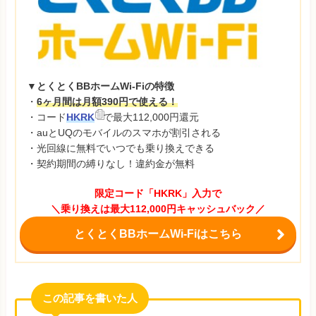
▼とくとくBBホームWi-Fiの特徴
・
6ヶ月間は月額390円で使える！
・コード
HKRK
で最大112,000円還元
・auとUQのモバイルのスマホが割引される
・光回線に無料でいつでも乗り換えできる
・契約期間の縛りなし！違約金が無料
限定コード「HKRK」入力で
＼乗り換えは最大112,000円キャッシュバック／
とくとくBBホームWi-Fiはこちら