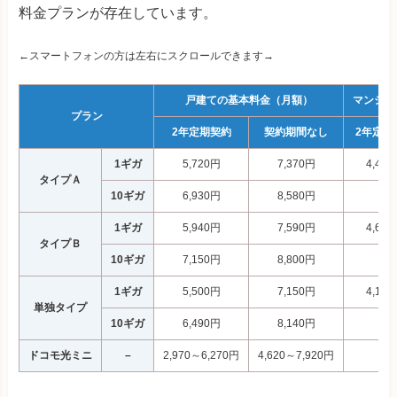
料金プランが存在しています。
←スマートフォンの方は左右にスクロールできます→
戸建ての基本料金（月額）
マンショ
プラン
2年定期契約
契約期間なし
2年定期
1ギガ
5,720円
7,370円
4,40
タイプＡ
10ギガ
6,930円
8,580円
–
1ギガ
5,940円
7,590円
4,62
タイプＢ
10ギガ
7,150円
8,800円
–
1ギガ
5,500円
7,150円
4,18
単独タイプ
10ギガ
6,490円
8,140円
–
ドコモ光ミニ
–
2,970～6,270円
4,620～7,920円
–