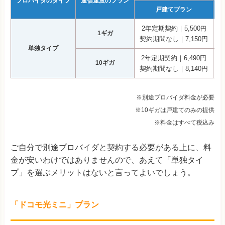
プロバイダのタイプ
通信速度のプラン
戸建てプラン
2年定期契約｜5,500
2
円
1ギガ
契約期間なし｜7,150円
契
単独タイプ
2年定期契約｜6,490円
10ギガ
契約期間なし｜8,140円
※別途プロバイダ料金が必要
※10ギガは戸建てのみの提供
※料金はすべて税込み
ご自分で別途プロバイダと契約する必要がある上に、料
金が安いわけではありませんので、あえて「単独タイ
プ」を選ぶメリットはないと言ってよいでしょう。
「ドコモ光ミニ」プラン