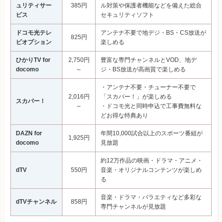
ュリティサー
385円
ル対策や保護者機能などを備えた総合
ビス
セキュリティソフト
ドコモ光テレ
アンテナ不要で地デジ・BS・CS放送が
825円
ビオプション
楽しめる
ひかりTV for
2,750円
豊富な専門チャンネルとVOD、地デ
docomo
～
ジ・BS放送が高画質で楽しめる
・アンテナ不要・チューナー不要で
2,016円
「スカパー！」が楽しめる
スカパー！
～
・ドコモ光と同時申込で工事費無料な
どお得な特典あり
DAZN for
年間10,000試合以上のスポーツ番組が
1,925円
docomo
見放題
約12万作品の映画・ドラマ・アニメ・
dTV
550円
音楽・オリジナルコンテンツが楽しめ
る
音楽・ドラマ・バラエティなど多彩な
dTVチャンネル
858円
専門チャンネルが見放題