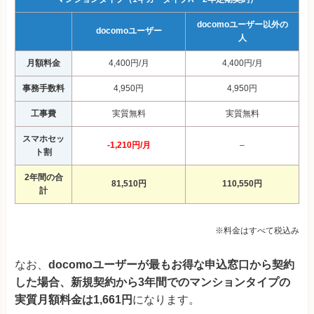
docomoユーザー以外の
docomoユーザー
人
月額料金
4,400円/月
4,400円/月
事務手数料
4,950円
4,950円
工事費
実質無料
実質無料
スマホセッ
-1,210円/月
–
ト割
2年間の合
81,510円
110,550円
計
※料金はすべて税込み
なお、
docomoユーザーが最もお得な申込窓口から契約
した場合、新規契約から3年間でのマンションタイプの
実質月額料金は1,661円
になります。