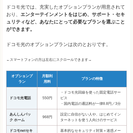
ドコモ光では、充実したオプションプランが用意されて
おり、
エンターテインメントをはじめ、サポート・セキ
ュリティなど、あなたにとって必要なプランを選ぶこと
ができます。
ドコモ光のオプションプランは次のとおりです。
←スマートフォンの方は左右にスクロールできます→
オプションプ
月額利
プランの特徴
ラン
用料
・ドコモ光回線を使った固定電話サー
ドコモ光電話
550円
ビス
・国内電話の通話料が一律8.8円／3分
あんしんパッ
設定に自信がない人や、はじめてイン
968円
ク ホーム
ターネットを使う人向けのサービス
ドコモnetセキ
基本的なセキュリティ対策＋迷惑メー