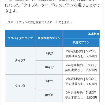
になった「タイプA／タイプB」のプランを選ぶことがで
きます。
←スマートフォンの方は左右にスクロールできます→
基本料金（月
プロバイダのタイプ
通信速度のプラン
戸建てプラン
2年定期契約｜5,720
2
円
1ギガ
契約期間なし｜
契
7,370円
タイプA
2年定期契約｜6,930円
10ギガ
契約期間なし｜8,580円
2年定期契約｜5,940
2
円
1ギガ
契約期間なし｜
契
7,590円
タイプB
2年定期契約｜7,150円
10ギガ
契約期間なし｜8,800円