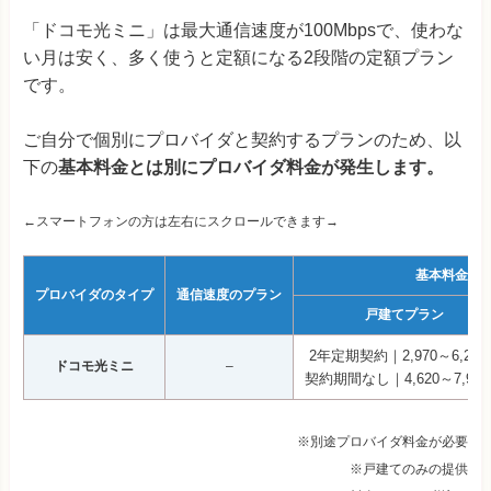
「ドコモ光ミニ」は最大通信速度が100Mbpsで、使わな
い月は安く、多く使うと定額になる2段階の定額プラン
です。
ご自分で個別にプロバイダと契約するプランのため、以
下の
基本料金とは別にプロバイダ料金が発生します。
←スマートフォンの方は左右にスクロールできます→
基本料金（
プロバイダのタイプ
通信速度のプラン
戸建てプラン
2年定期契約｜2,970～6,270
ドコモ光ミニ
–
契約期間なし｜4,620～7,92
※別途プロバイダ料金が必要
※戸建てのみの提供