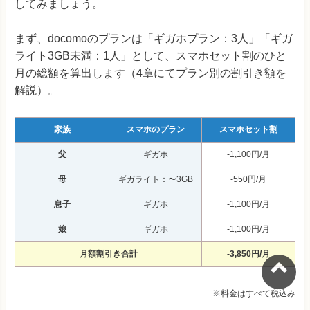
してみましょう。
まず、docomoのプランは「ギガホプラン：3人」「ギガ
ライト3GB未満：1人」として、スマホセット割のひと
月の総額を算出します（4章にてプラン別の割引き額を
解説）。
家族
スマホのプラン
スマホセット割
父
ギガホ
-1,100円/月
母
ギガライト：〜3GB
-550円/月
息子
ギガホ
-1,100円/月
娘
ギガホ
-1,100円/月
月額割引き合計
-3,850円/月
※料金はすべて税込み