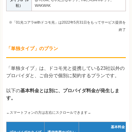
タイプB（6
@TCOM, ちゃんぷるネット, TNC, ASAHIネット,
社）
WAKWAK
※「01光コアラwithドコモ光」は2022年5月31日をもってサービス提供を
終了
「単独タイプ」のプラン
「単独タイプ」は、ドコモ光と提携している23社以外の
プロバイダと、ご自分で個別に契約するプランです。
以下の
基本料金とは別に、プロバイダ料金が発生しま
す。
←スマートフォンの方は左右にスクロールできます→
基本料金（月