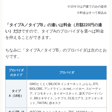
※10ギガは戸建てのみの提供
※料金はすべて税込み
「タイプA／タイプB」の違いは料金（月額220円の違
い）だけ
ですので、タイプAのプロバイダを選べば料金
を抑えることができます。
ちなみに「タイプA／タイプB」のプロバイダは次のとお
りです。
プロバイダ
プロバイダ
のタイプ
GMOとくとくBB,OCN インターネット,ぷらら, DTI,
BIGLOBE, アンドライン, ic-net, ハイホー, スピーディ
タイプ
ア, ドコモネット, タイガースネット, 楽天ブロードバン
A（18社）
ド, BBエキサイト, シナプス, 01光コアラ, エディオンネ
ット, TiKiTiKi, @ネスク