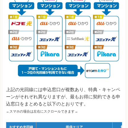
ソフトバンク光
4,257円 (4,89
NURO光
2,147円 (3,62
IIJmioひかり
4,358円 (5,01
DTI光
5,201円 (5,36
＠TCOMヒカリ
4,371円 (4,59
＠nifty光
4,735円 (5,28
3年
上記の光回線には申込窓口が複数あり、特典・キャンペ
光回線
ーンがそれぞれ異なりますが、最もお得に契約できる申
戸建て
込窓口をまとめると以下のとおりです。
フレッツ光 東日本
7,064円
←スマホの場合は左右にスクロールできます→
エキサイト光
4,827円
おすすめ光回線
提供エリア
最安