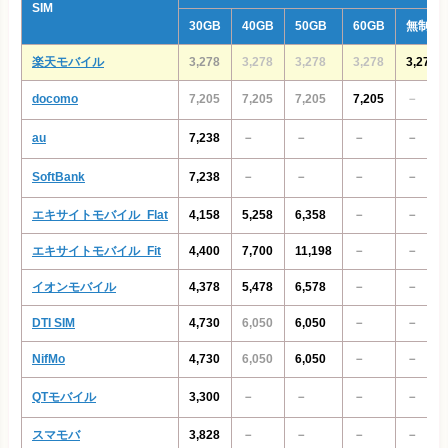
SIM
30GB
40GB
50GB
60GB
無制限
楽天モバイル
3,278
3,278
3,278
3,278
3,278
docomo
7,205
7,205
7,205
7,205
－
au
7,238
－
－
－
－
SoftBank
7,238
－
－
－
－
エキサイトモバイル_Flat
4,158
5,258
6,358
－
－
エキサイトモバイル_Fit
4,400
7,700
11,198
－
－
イオンモバイル
4,378
5,478
6,578
－
－
DTI SIM
4,730
6,050
6,050
－
－
NifMo
4,730
6,050
6,050
－
－
QTモバイル
3,300
－
－
－
－
スマモバ
3,828
－
－
－
－