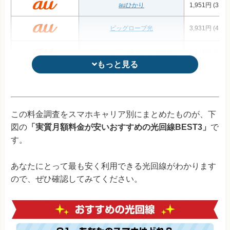
auひかり
1,951円 (3,32
ビッグローブ光
3,931円 (4,59
コミュファ光
(東海エリア限定)
2,428円 (3,19
もっと見る
もっと見る
So-net光プラス
4,296円 (4,84
auひかり ちゅら
(沖縄エリア限定)
4,029円 (5,12
この料金調査をスマホキャリア別にまとめたものが、下
図の
「実質月額料金が安いおすすめの光回線BEST3」
で
@TCOMヒカリ
4,041円 (4,59
す。
メガ・エッグ
(中国エリア限定)
3,784円 (4,33
あなたにとって最も安く利用できる光回線がわかります
ピカラ光
(四国エリア限定)
3,530円 (4,21
ので、ぜひ確認してみてください。
eo光
(関西エリア限定)
3,695円 (4,51
※1：ひかり電話の加入が条件
※料金はすべて税込み
@nifty光
4,735円 (5,28