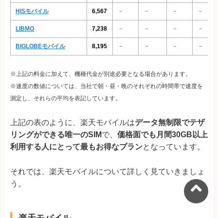
HISモバイル
6,567
－
－
－
－
LIBMO
7,238
－
－
－
－
BIGLOBEモバイル
8,195
－
－
－
－
※上記の料金に加えて、機種代金が別途必要となる場合があります。
※速度の数値については、当社で朝・昼・晩のそれぞれの時間帯で速度を
測定し、それらの平均を表記しています。
上記の表のように、楽天モバイルは
データ無制限でテザ
リングができる唯一のSIM
で、
価格面でも月間30GB以上
利用する人にとって最もお得なプラン
となっています。
それでは、楽天モバイルについて詳しく見ていきましょ
う。