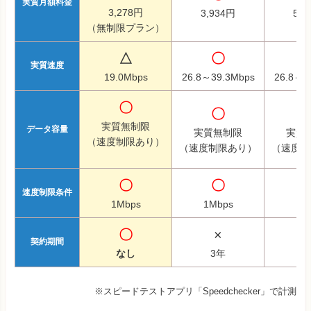
実質月額料金
3,278円
3,934円
5,7
（無制限プラン）
△
〇
実質速度
19.0Mbps
26.8～39.3Mbps
26.8～3
〇
〇
実質無制限
データ容量
実質無制限
実質
（速度制限あり）
（速度制限あり）
（速度制
〇
〇
速度制限条件
1Mbps
1Mbps
1M
〇
×
契約期間
なし
3年
2
※スピードテストアプリ「Speedchecker」で計測