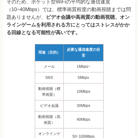
そのため、ポケット型WiFiの平均的な通信速度
（10~40Mbps）では、標準画質程度の動画視聴までは問
題ありませんが、
ビデオ会議や高画質の動画視聴、オン
ラインゲームを利用される方にとってはストレスがかか
る回線となる可能性が高いです。
必要な通信速度の目
用途（目的）
安
メール
1Mbps~
SNS
5Mbps
動画視聴（標
10
Mbps
準画質）
ビデオ会議
30Mbps
動画視聴（高
40Mbps
画質）
オンラインゲ
50~100Mbps