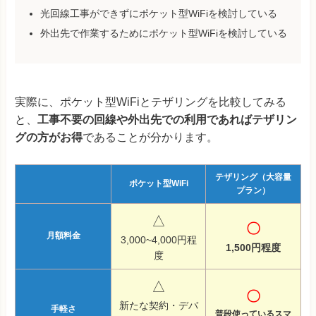
光回線工事ができずにポケット型WiFiを検討している
外出先で作業するためにポケット型WiFiを検討している
実際に、ポケット型WiFiとテザリングを比較してみる
と、
工事不要の回線や外出先での利用であればテザリン
グの方がお得
であることが分かります。
テザリング（大容量
ポケット型WiFi
プラン）
△
〇
月額料金
3,000~4,000円程
1,500円程度
度
△
〇
新たな契約・デバ
手軽さ
普段使っているスマ