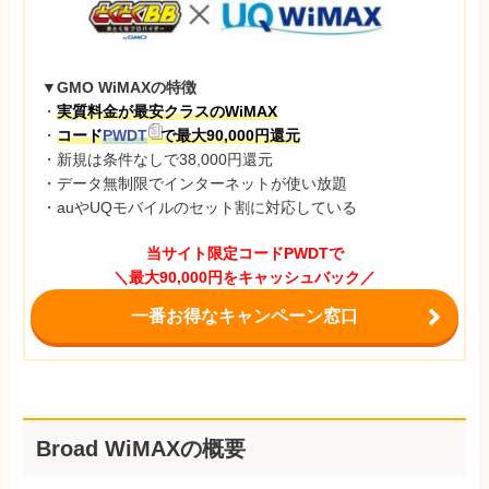
▼GMO WiMAXの特徴
・
実質料金が最安クラスのWiMAX
・
コード
PWDT
で最大90,000円還元
・新規は条件なしで38,000円還元
・データ無制限でインターネットが使い放題
・auやUQモバイルのセット割に対応している
当サイト限定コードPWDTで
＼最大90,000円をキャッシュバック／
一番お得なキャンペーン窓口
Broad WiMAXの概要