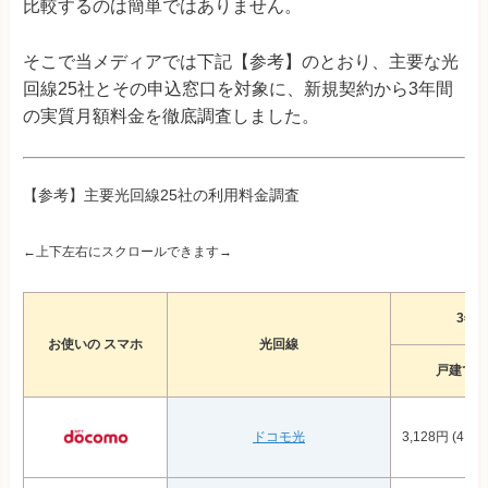
比較するのは簡単ではありません。
そこで当メディアでは下記【参考】のとおり、主要な光
回線25社とその申込窓口を対象に、新規契約から3年間
の実質月額料金を徹底調査しました。
【参考】主要光回線25社の利用料金調査
←上下左右にスクロールできます→
3年
お使いの スマホ
光回線
戸建て
ドコモ光
3,128円 (4,22