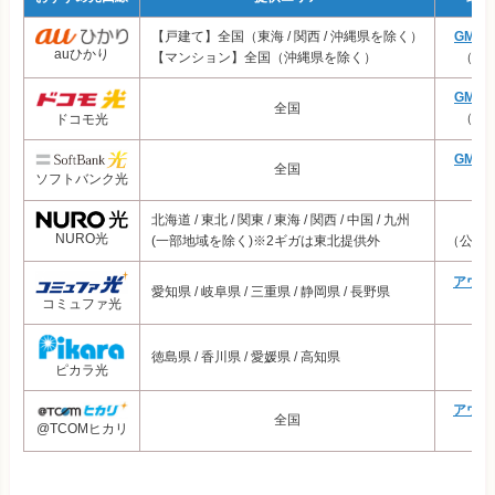
ぷらら光
5,830円
【戸建て】全国（東海 / 関西 / 沖縄県を除く）
GMO
auひかり
スマホセット割
なし
【マンション】全国（沖縄県を除く）
（プ
U-NEXT光
5,445円
GMO
おてがる光
4,800円
全国
（プ
ドコモ光
とくとくBB光
5,343円
GMO
全国
ソフトバンク光
（
楽天ひかり
5,854円
北海道 / 東北 / 関東 / 東海 / 関西 / 中国 / 九州
N
NURO光
(一部地域を除く)※2ギガは東北提供外
（公式
アウン
愛知県 / 岐阜県 / 三重県 / 静岡県 / 長野県
（
コミュファ光
徳島県 / 香川県 / 愛媛県 / 高知県
（
ピカラ光
アウン
全国
@TCOMヒカリ
（