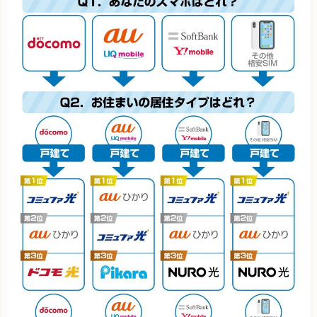
表の補足説明
BBIQ
(九州エリア限定)
3,805円 (4,35
・新規申込で3年間利用する際に最安値になる方法で算定
・
キャッシュバック額は81社調査し、最もお得な申込窓口で申
AsahiNet光
4,402円 (4,90
し込んだ場合の額で算定
・カッコ内はスマホセット割をし
DTI光
4,046円 (5,36
ない場合の実質月額料金
・auとSoftBankのセット割は「光
回線＋光電話」が適用条件となるため、光電話の料金も含め
J:COM NET 光
3,660円 (4,21
て算定
・スマホセット割引は最大額・1人分の適用で算定
・
フレッツ光のプロバイダはBB.エキサイト（月額550円）で
算定
・UQモバイルは「auひかり」のみの実質月額料金を記
NURO光
2,525円
(3,62
載
※キャンペーン内容や料金は変わる可能性がありますので、必ず
ソフトバンク光
4,345円
(4,89
公式ページで確認してください。
3年
お使いの 格安SIM
光回線
戸建て
auひかり
2,193円 (3,32