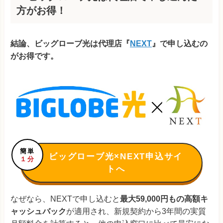
方がお得！
結論、ビッグローブ光は代理店『
NEXT
』で申し込むの
がお得です。
簡単
ビッグローブ光×NEXT申込サイ
１分
トへ
なぜなら、NEXTで申し込むと
最大
59,000
円もの高額キ
ャッシュバック
が適用され、新規契約から3年間の実質