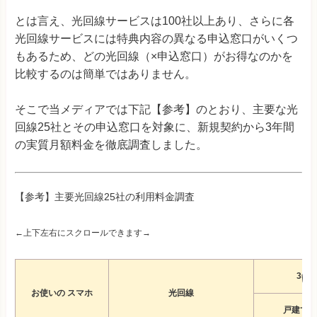
とは言え、光回線サービスは100社以上あり、さらに各
光回線サービスには特典内容の異なる申込窓口がいくつ
もあるため、どの光回線（×申込窓口）がお得なのかを
比較するのは簡単ではありません。
そこで当メディアでは下記【参考】のとおり、主要な光
回線25社とその申込窓口を対象に、新規契約から3年間
の実質月額料金を徹底調査しました。
【参考】主要光回線25社の利用料金調査
←上下左右にスクロールできます→
3年
お使いの スマホ
光回線
戸建て