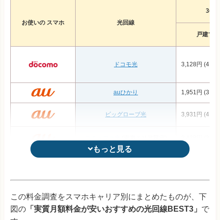
3年
お使いの スマホ
光回線
戸建て
ドコモ光
3,128円 (4,22
auひかり
1,951円 (3,32
ビッグローブ光
3,931円 (4,59
コミュファ光
(東海エリア限定)
2,428円 (3,19
もっと見る
もっと見る
So-net光プラス
4,296円 (4,84
auひかり ちゅら
(沖縄エリア限定)
4,029円 (5,12
この料金調査をスマホキャリア別にまとめたものが、下
図の
「実質月額料金が安いおすすめの光回線BEST3」
で
@TCOMヒカリ
4,041円 (4,59