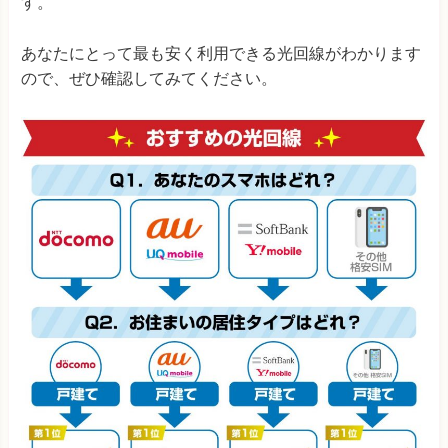
す。
メガ・エッグ
(中国エリア限定)
3,784円 (4,33
あなたにとって最も安く利用できる光回線がわかります
ピカラ光
(四国エリア限定)
3,530円 (4,21
ので、ぜひ確認してみてください。
eo光
(関西エリア限定)
3,695円 (4,51
※1：ひかり電話の加入が条件
※料金はすべて税込み
@nifty光
4,735円 (5,28
表の補足説明
BBIQ
(九州エリア限定)
3,805円 (4,35
・新規申込で3年間利用する際に最安値になる方法で算定
・
キャッシュバック額は81社調査し、最もお得な申込窓口で申
AsahiNet光
4,402円 (4,90
し込んだ場合の額で算定
・カッコ内はスマホセット割をし
DTI光
4,046円 (5,36
ない場合の実質月額料金
・auとSoftBankのセット割は「光
回線＋光電話」が適用条件となるため、光電話の料金も含め
J:COM NET 光
3,660円 (4,21
て算定
・スマホセット割引は最大額・1人分の適用で算定
・
フレッツ光のプロバイダはBB.エキサイト（月額550円）で
算定
・UQモバイルは「auひかり」のみの実質月額料金を記
NURO光
2,525円
(3,62
載