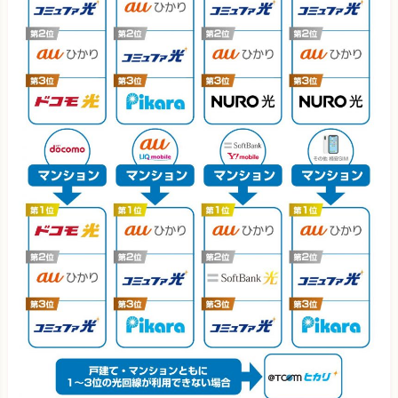
※キャンペーン内容や料金は変わる可能性がありますので、必ず
ソフトバンク光
4,345円
(4,89
公式ページで確認してください。
3年
お使いの 格安SIM
光回線
戸建て
auひかり
2,193円 (3,32
ソフトバンク光
4,257円 (4,89
NURO光
2,147円 (3,62
IIJmioひかり
4,358円 (5,01
DTI光
5,201円 (5,36
＠TCOMヒカリ
4,371円 (4,59
＠nifty光
4,735円 (5,28