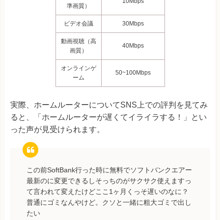
10
Mbps
準画質）
ビデオ会議
30Mbps
動画視聴（高
40Mbps
画質）
オンラインゲ
50~100Mbps
ーム
実際、ホームルーターについてSNS上での評判を見てみ
ると、「ホームルーターが遅くてイライラする！」とい
った声が見受けられます。
この前SoftBank行った時に無料でソフトバンクエアー
最新のに変更できるしそっちのがサクサク使えますっ
て言われて変えたけどここ1ヶ月くっそ遅いのなに？
普通にゴミなんやけど。クソと一緒に粗大ゴミで出し
たい