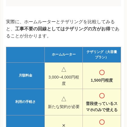
実際に、ホームルーターとテザリングを比較してみる
と、
工事不要の回線としてはテザリングの方がお得
であ
ることが分かります。
テザリング（大容量
ホームルーター
プラン）
△
〇
月額料金
3,000~4,000円程
1,500円程度
度
〇
△
利用の手軽さ
普段使っているス
新たな契約が必要
マホのみで使える
〇
×