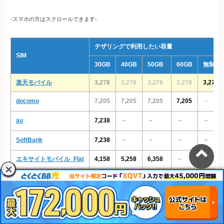
-スマホの方はスクロールできます-
テザリングで利用したい容量
SIM
30GB
40GB
50GB
60GB
無制限
楽天モバイル
3,278
3,278
3,278
3,278
3,278
docomo
7,205
7,205
7,205
7,205
－
au
7,238
－
－
－
－
SoftBank
7,238
－
－
－
－
エキサイトモバイル_Flat
4,158
5,258
6,358
－
－
エキサイトモバイル_Fit
4,400
7,700
11,198
－
－
イオンモバイル
4,378
5,478
6,578
－
－
DTI SIM
4,730
6,050
6,050
－
－