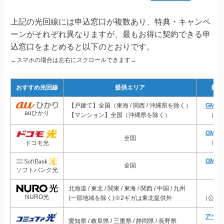
3年
上記の光回線には申込窓口が複数あり、特典・キャンペ
光回線
ーンがそれぞれ異なりますが、最もお得に契約できる申
戸建て
込窓口をまとめると以下のとおりです。
フレッツ光 東日本
7,064円
←スマホの場合は左右にスクロールできます→
エキサイト光
4,827円
おすすめ光回線
提供エリア
最安
ぷらら光
5,830円
【戸建て】全国（東海 / 関西 / 沖縄県を除く）
GMO
auひかり
スマホセット割
なし
【マンション】全国（沖縄県を除く）
（プ
U-NEXT光
5,445円
GMO
おてがる光
4,800円
全国
（プ
ドコモ光
とくとくBB光
5,343円
GMO
全国
ソフトバンク光
（
楽天ひかり
5,854円
北海道 / 東北 / 関東 / 東海 / 関西 / 中国 / 九州
N
NURO光
(一部地域を除く)※2ギガは東北提供外
（公式
アウン
愛知県 / 岐阜県 / 三重県 / 静岡県 / 長野県