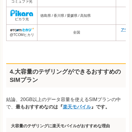
（
コミュファ光
徳島県 / 香川県 / 愛媛県 / 高知県
（
ピカラ光
アウン
全国
@TCOMヒカリ
（
4.大容量のテザリングができるおすすめの
SIMプラン
結論、20GB以上のデータ容量を使えるSIMプランの中
で、
最もおすすめなのは『
楽天モバイル
』です。
大容量のテザリングに楽天モバイルがおすすめな理由