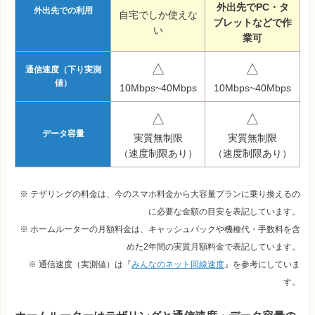
外出先でPC・タ
外出先での利用
自宅でしか使えな
ブレットなどで作
い
業可
△
△
通信速度（下り実測
値）
10Mbps~40Mbps
10Mbps~40Mbps
△
△
データ容量
実質無制限
実質無制限
（速度制限あり）
（速度制限あり）
※ テザリングの料金は、今のスマホ料金から大容量プランに乗り換えるの
に必要な金額の目安を表記しています。
※ ホームルーターの月額料金は、キャッシュバックや機種代・手数料を含
めた2年間の実質月額料金で表記しています。
※ 通信速度（実測値）は『
みんなのネット回線速度
』を参考にしていま
す。