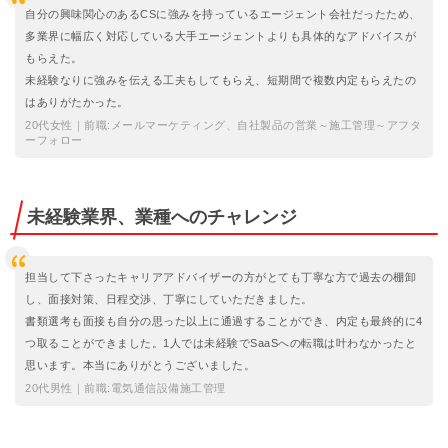
自分の興味関心のあるCSに強みを持っているエージェント会社だったため、
多業界に幅広く対応している大手エージェントよりも具体的なアドバイスが
もらえた。
未経験なりに強みを伝える工夫もしてもらえ、短期間で複数内定もらえたの
はありがたかった。
20代女性｜前職:メールマーケティング、自社製品の営業～施工管理～アフタ
ーフォロー
未経験業界、業種へのチャレンジ
担当して下さったキャリアアドバイザーの方がとても丁寧な方で過去の棚卸
し、面接対策、日程交渉、丁寧にしていただきました。
書類選考も面接も自分の思った以上に通過することができ、内定も最終的に4
つ取ることができました。1人では未経験でSaaSへの転職は叶わなかったと
思います。本当にありがとうございました。
20代男性｜前職:電気通信設備施工管理