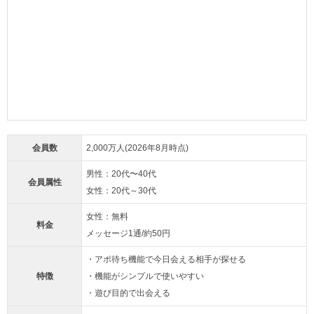
会員数
2,000万人(2026年8月時点)
男性：20代〜40代
会員属性
女性：20代～30代
女性：無料
料金
メッセージ1通/約50円
・アポ待ち機能で今日会える相手が探せる
特徴
・機能がシンプルで使いやすい
・遊び目的で出会える