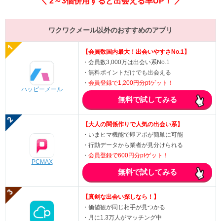
＼ 2～3個併用すると出会える率UP！ ／
ワクワクメール以外のおすすめのアプリ
【会員数国内最大！出会いやすさNo.1】
・会員数3,000万は出会い系No.1
・無料ポイントだけでも出会える
・
会員登録で1,200円分ptゲット！
ハッピーメール
無料で試してみる
【大人の関係作りで人気の出会い系】
・いまヒマ機能で即アポが簡単に可能
・行動データから業者が見分けられる
・
会員登録で600円分ptゲット！
PCMAX
無料で試してみる
【真剣な出会い探しなら！】
・価値観が同じ相手が見つかる
・月に1.3万人がマッチング中