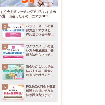
すぐ会えるマッチングアプリおすすめ
5選！出会ったその日にアポGET！
ハッピーメールの登
録方法！アプリと
Web版の入会手順や
電話番号認証のやり
方も解説
ワクワクメールの使
い方を徹底解説！登
録方法からマッチン
グの仕組みまで紹介
出会いがない大学生
におすすめ｜出会い
のきっかけランキン
グ20選！
PCMAXの料金を徹底
解説！お得に使う方
法や課金方法まで紹
介