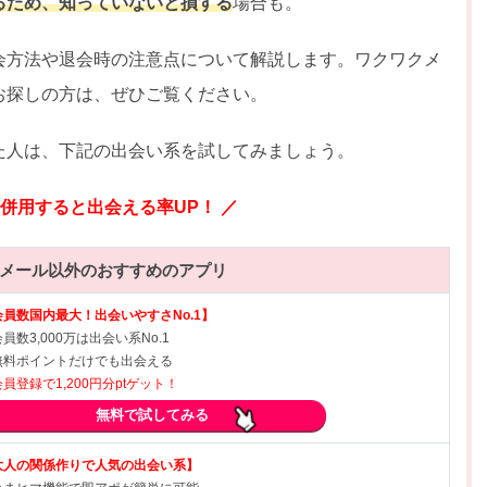
るため、知っていないと損する
場合も。
会方法や退会時の注意点について解説します。ワクワクメ
お探しの方は、ぜひご覧ください。
た人は、下記の出会い系を試してみましょう。
個併用すると出会える率UP！ ／
メール以外のおすすめのアプリ
会員数国内最大！出会いやすさNo.1】
員数3,000万は出会い系No.1
無料ポイントだけでも出会える
会員登録で1,200円分ptゲット！
無料で試してみる
大人の関係作りで人気の出会い系】