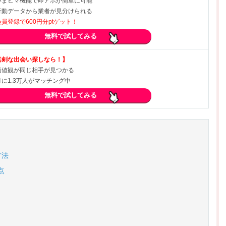
いまヒマ機能で即アポが簡単に可能
行動データから業者が見分けられる
会員登録で600円分ptゲット！
無料で試してみる
真剣な出会い探しなら！】
価値観が同じ相手が見つかる
月に1.3万人がマッチング中
無料で試してみる
方法
点