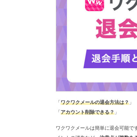
「
ワクワクメールの退会方法は？
」
「
アカウント削除できる？
」
ワクワクメールは簡単に退会可能で