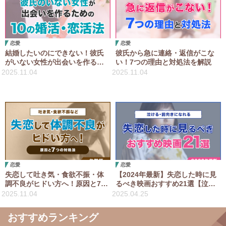
恋愛
恋愛
結婚したいのにできない！彼氏
彼氏から急に連絡・返信がこな
がいない女性が出会いを作るた
い！7つの理由と対処法を解説
めの10の婚活・恋活法
2025.11.04
2025.11.04
恋愛
恋愛
失恋して吐き気・食欲不振・体
【2024年最新】失恋した時に見
調不良がヒドい方へ！原因と7つ
るべき映画おすすめ21選【泣け
の対処法【体験談】
る・前向きになれる】
2025.11.04
2025.04.25
おすすめランキング