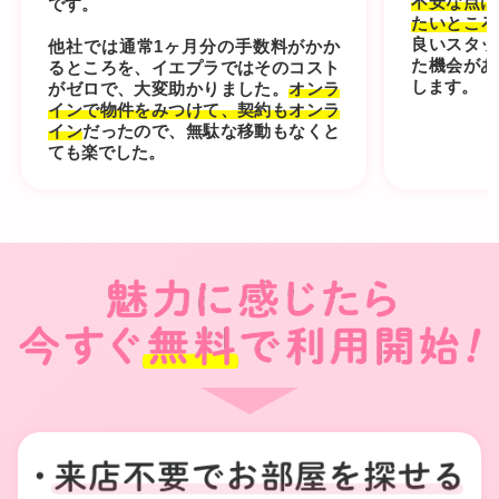
不安な点は
です。
たいところ
良いスタッ
他社では通常1ヶ月分の手数料がかか
た機会があ
るところを、イエプラではそのコスト
します。
がゼロで、大変助かりました。
オンラ
インで物件をみつけて、契約もオンラ
イン
だったので、無駄な移動もなくと
ても楽でした。