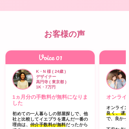
お客様の声
Voice 01
K・N 様 ( 24歳 )
デザイナー
高円寺 ( 東京都 )
1K・7万円
1ヵ月分の手数料が無料になりま
オンライ
した
オンライン
良く、遅
初めての一人暮らしの部屋探しで、他
で、良かっ
社と比較してイエプラを選んだ一番の
理由は、
仲介手数料が無料
だったから