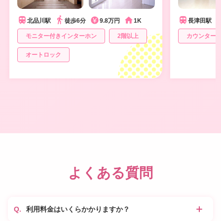
北品川駅
徒歩6分
9.8万円
1K
長津田駅
モニター付きインターホン
2階以上
カウンター
オートロック
よくある質問
利用料金はいくらかかりますか？