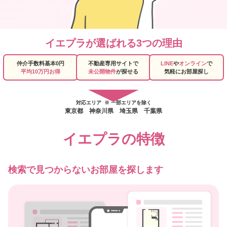
イエプラが選ばれる3つの理由
仲介手数料基本0円
不動産専用サイトで
LINE
や
オンライン
で
平均10万円お得
未公開物件
が探せる
気軽にお部屋探し
対応エリア ※ 一部エリアを除く
東京都 神奈川県 埼玉県 千葉県
イエプラの特徴
検索で見つからないお部屋を探します