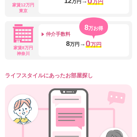
0
12
→
万円
万円
家賃12万円
東京
8
万お得
仲介手数料
0
8
→
万円
万円
家賃8万円
神奈川
ライフスタイルにあったお部屋探し