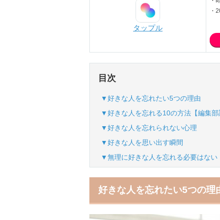
・
・
タップル
目次
▼好きな人を忘れたい5つの理由
▼好きな人を忘れる10の方法【編集部
▼好きな人を忘れられない心理
▼好きな人を思い出す瞬間
▼無理に好きな人を忘れる必要はない
好きな人を忘れたい5つの理