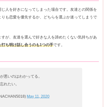
同じ人を好きになってしまった場合です。友達との関係を
よりも恋愛を優先するか、どちらを選ぶか迷ってしまうで
ますが、友達を選んで好きな人を諦めたくない気持ちがあ
を打ち明け話し合うのも1つの手
です。
が悪いのはわかってる。
忘れたい。
ACHAN5018)
May 11, 2020