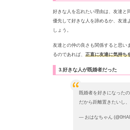
好きな人を忘れたい理由は、友達と
優先して好きな人を諦めるか、友達
しょう。
友達との仲の良さも関係すると思い
るのであれば、
正直に友達に気持ち
3.好きな人が既婚者だった
既婚者を好きになったの
だから距離置きたいし、
— おはなちゃん (@0HAN