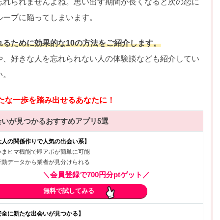
忘れられませんよね。思い出す期間が長くなると次の恋に
ループに陥ってしまいます。
れるために効果的な10の方法をご紹介します。
や、好きな人を忘れられない人の体験談なども紹介してい
い。
たな一歩を踏み出せるあなたに！
会いが見つかるおすすめアプリ5選
大人の関係作りで人気の出会い系】
いまヒマ機能で即アポが簡単に可能
行動データから業者が見分けられる
＼会員登録で700円分ptゲット／
無料で試してみる
安全に新たな出会いが見つかる】