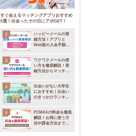
すぐ会えるマッチングアプリおすすめ
5選！出会ったその日にアポGET！
ハッピーメールの登
録方法！アプリと
Web版の入会手順や
電話番号認証のやり
方も解説
ワクワクメールの使
い方を徹底解説！登
録方法からマッチン
グの仕組みまで紹介
出会いがない大学生
におすすめ｜出会い
のきっかけランキン
グ20選！
PCMAXの料金を徹底
解説！お得に使う方
法や課金方法まで紹
介