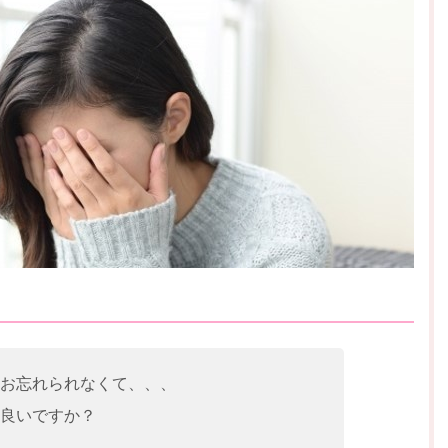
お忘れられなくて、、、
良いですか？