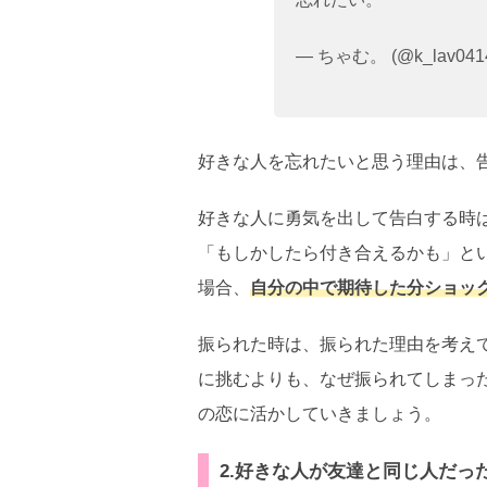
— ちゃむ。 (@k_lav041
好きな人を忘れたいと思う理由は、
好きな人に勇気を出して告白する時
「もしかしたら付き合えるかも」と
場合、
自分の中で期待した分ショッ
振られた時は、振られた理由を考え
に挑むよりも、なぜ振られてしまっ
の恋に活かしていきましょう。
2.好きな人が友達と同じ人だっ