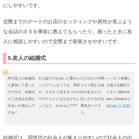
にしやすいです。
交際までのデートのお店のセッティングや異性が喜ぶよう
な会話のネタを事前に教えてもらったり、困ったときに友
人に相談しやすいので交際まで発展させやすいです。
5.友人の結婚式
昨日友人の結婚式
2人1組での
出会いに繋がら
ただやはり仲間
— ハナコ@優し
に参加して思った
ミニゲーム
なくても、異性
うちで固まる傾
さ届ける婚活ラ
のですが、結婚式
や、カラオ
と話すきっかけ
向があるので、
イター (@Konk
の二次会は立派な
ケのデュエ
にはなるかもし
話しかけるのは
atsu_Hanako)
F
出会いの場なんで
ットなど…
れません????
勇気がいりそ
ebruary 3, 2020
すね！
う。
結婚式は、同世代の社会人が集まりやすいので社会人の出