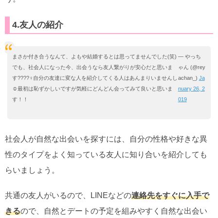
4.友人の紹介
まさか付き合うなんて、よもや結婚するとは思ってませんでした(笑)
— やっち
でも、社会人になった今、出会うなら友人繋がりが安心だと思いま
ゃん (@rey
す????‍♀️自分の友達に変な人を紹介してくる人はあんまりいませんし
achan_)
Ja
☺️最初は恥ずかしいですが気軽にどんどん会ってみて良いと思いま
nuary 26, 2
す！！
019
社会人が自然な出会いを探すには、自分の性格や好きな異
性のタイプをよく知っている友人に知り合いを紹介しても
らいましょう。
共通の友人がいるので、LINEなどの
連絡先をすぐに入手で
きる
ので、自然とデートの予定を組みやすく自然な出会い