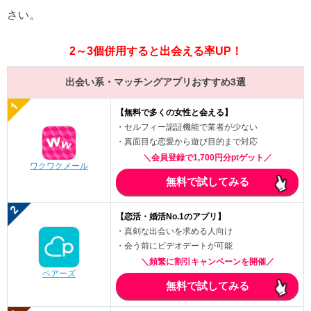
さい。
2～3個併用すると出会える率UP！
出会い系・マッチングアプリおすすめ3選
【無料で多くの女性と会える】
・セルフィー認証機能で業者が少ない
・真面目な恋愛から遊び目的まで対応
＼会員登録で1,700円分ptゲット／
ワクワクメール
無料で試してみる
【恋活・婚活No.1のアプリ】
・真剣な出会いを求める人向け
・会う前にビデオデートが可能
＼頻繁に割引キャンペーンを開催／
ペアーズ
無料で試してみる