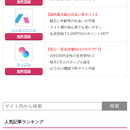
無料登録
【国内最大級の出会い系サイト】
・幅広い年齢帯の出会いが可能
・ライト層や初心者でも使いやすい
ハッピーメール
・会員登録で1,200円分のポイントGET!
無料登録
【安心・安全評価No.1ﾏｯﾁﾝｸﾞｱﾌﾟﾘ】
・20代/30代女性の支持率No.1
・毎月1万人のカップル誕生
タップル
・おでかけ機能で即デート可能
無料登録
人気記事ランキング